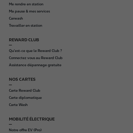
o
Me rendre en station
o
Ma pause & mes services
t
Carwash
e
Travailler en station
r
REWARD CLUB
Qu'est-ce que le Reward Club ?
Connectez vous au Reward Club
Assistance dépannage gratuite
NOS CARTES
Carte Reward Club
Carte diplomatique
Carte Wash
MOBILITÉ ÉLECTRIQUE
Notre offre EV (Pro)