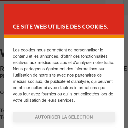
A
M
PARTICULIERS
PROFESSIONNELS
l
a
l
i
e
n
CE SITE WEB UTILISE DES COOKIES.
r
n
TROUVER UNE STATION
a
a
u
v
Les cookies nous permettent de personnaliser le
WASSEIGES
c
i
contenu et les annonces, d'offrir des fonctionnalités
o
g
relatives aux médias sociaux et d'analyser notre trafic.
n
a
Rue Baron d'Obin 68
,
Wasseiges
,
BE-4219
,
BE
Nous partageons également des informations sur
t
t
l'utilisation de notre site avec nos partenaires de
Phone:
+3281855811
e
i
médias sociaux, de publicité et d'analyse, qui peuvent
n
o
combiner celles-ci avec d'autres informations que
u
n
Obtenir l'itinéraire
vous leur avez fournies ou qu'ils ont collectées lors de
p
votre utilisation de leurs services.
r
Trouvez nous sur
App Store
i
AUTORISER LA SÉLECTION
Trouvez nous sur
Google Play
n
c