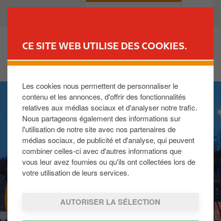
A
B
PARTICULIERS
PROFESSIONNELS
l
u
l
s
e
i
CE SITE WEB UTILISE DES COOKIES.
r
n
TROUVER UNE STATION
a
e
u
s
Les cookies nous permettent de personnaliser le
I
c
s
contenu et les annonces, d'offrir des fonctionnalités
m
o
relatives aux médias sociaux et d'analyser notre trafic.
a
n
Nous partageons également des informations sur
g
t
l'utilisation de notre site avec nos partenaires de
e
e
médias sociaux, de publicité et d'analyse, qui peuvent
n
combiner celles-ci avec d'autres informations que
u
vous leur avez fournies ou qu'ils ont collectées lors de
p
votre utilisation de leurs services.
r
NOTRE OFFRE EV
i
AUTORISER LA SÉLECTION
n
c