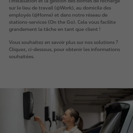
l'installation et la gestion des bornes de recharge
sur le lieu de travail (@Work), au domicile des
employés (@Home) et dans notre réseau de
stations-services (On the Go). Cela vous facilite
grandement la tâche en tant que client !
Vous souhaitez en savoir plus sur nos solutions ?
Cliquez, ci-dessous, pour obtenir les informations
souhaitées.
I
m
a
g
e