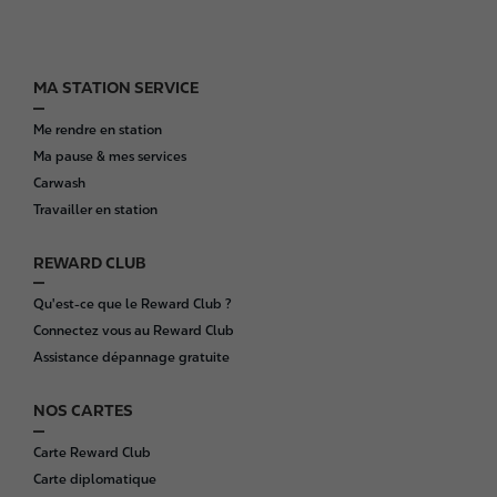
MA STATION SERVICE
F
o
Me rendre en station
o
Ma pause & mes services
t
Carwash
e
Travailler en station
r
REWARD CLUB
Qu'est-ce que le Reward Club ?
Connectez vous au Reward Club
Assistance dépannage gratuite
NOS CARTES
Carte Reward Club
Carte diplomatique