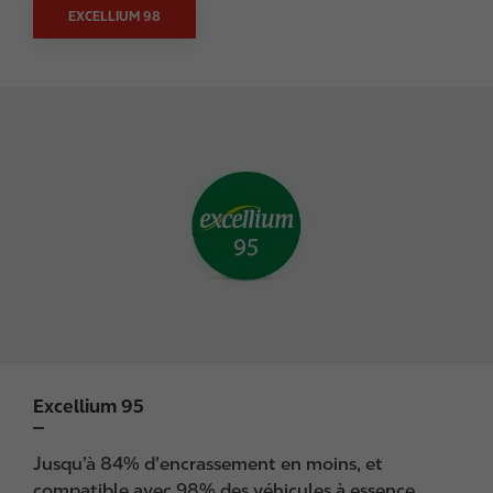
EXCELLIUM 98
I
m
a
g
e
Excellium 95
Jusqu’à 84% d’encrassement en moins, et
compatible avec 98% des véhicules à essence