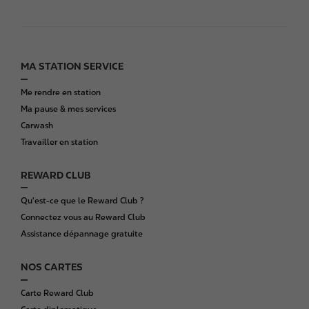
MA STATION SERVICE
F
o
Me rendre en station
o
Ma pause & mes services
t
Carwash
e
Travailler en station
r
REWARD CLUB
Qu'est-ce que le Reward Club ?
Connectez vous au Reward Club
Assistance dépannage gratuite
NOS CARTES
Carte Reward Club