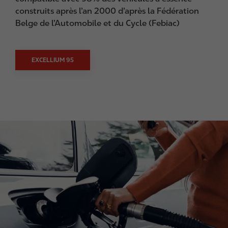
construits après l’an 2000 d’après la Fédération
Belge de l’Automobile et du Cycle (Febiac)
EXCELLIUM 95
I
m
a
g
e