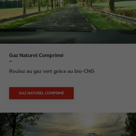
Gaz Naturel Comprimé
Roulez au gaz vert grâce au bio-CNG
GAZ NATUREL COMPRIMÉ
I
m
a