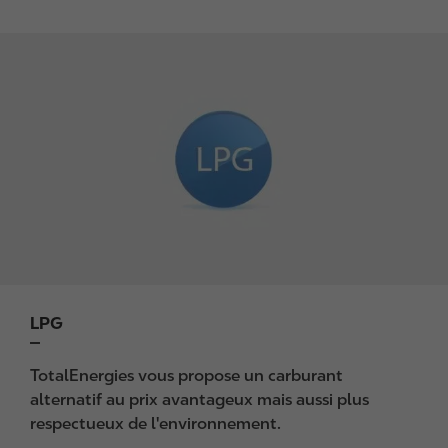
I
m
a
g
e
LPG
TotalEnergies vous propose un carburant
alternatif au prix avantageux mais aussi plus
respectueux de l'environnement.