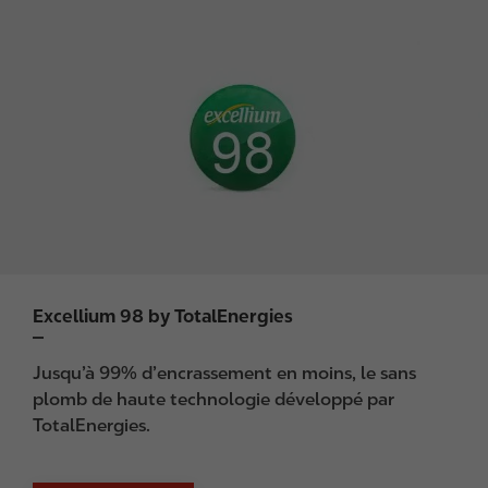
I
m
a
g
e
Excellium 98 by TotalEnergies
Jusqu’à 99% d’encrassement en moins, le sans
plomb de haute technologie développé par
TotalEnergies.