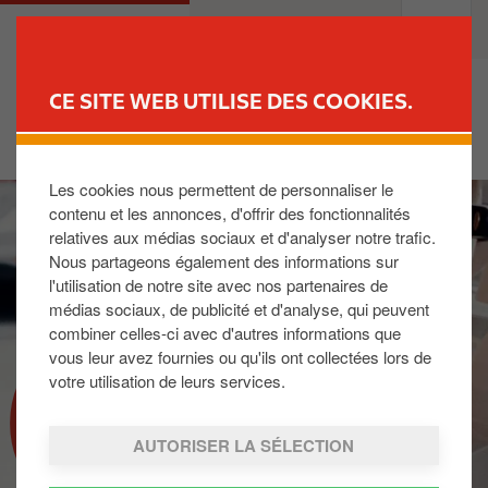
A
M
PARTICULIERS
PROFESSIONNELS
l
a
l
i
e
n
CE SITE WEB UTILISE DES COOKIES.
r
n
TROUVER UNE STATION
a
a
u
v
Les cookies nous permettent de personnaliser le
I
c
i
contenu et les annonces, d'offrir des fonctionnalités
m
o
g
relatives aux médias sociaux et d'analyser notre trafic.
a
n
a
Nous partageons également des informations sur
g
t
t
l'utilisation de notre site avec nos partenaires de
e
e
i
médias sociaux, de publicité et d'analyse, qui peuvent
n
o
combiner celles-ci avec d'autres informations que
u
n
vous leur avez fournies ou qu'ils ont collectées lors de
p
votre utilisation de leurs services.
LES CARBURANTS EN
r
STATION
i
AUTORISER LA SÉLECTION
n
c