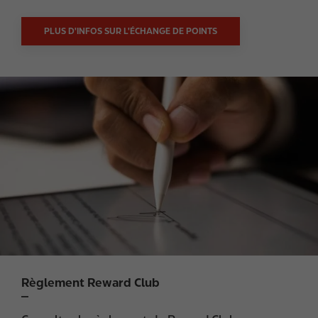
PLUS D'INFOS SUR L'ÉCHANGE DE POINTS
I
m
a
g
e
Règlement Reward Club