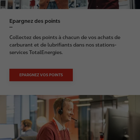
Epargnez des points
Collectez des points à chacun de vos achats de
carburant et de lubrifiants dans nos stations-
services TotalEnergies.
EPARGNEZ VOS POINTS
I
m
a
g
e