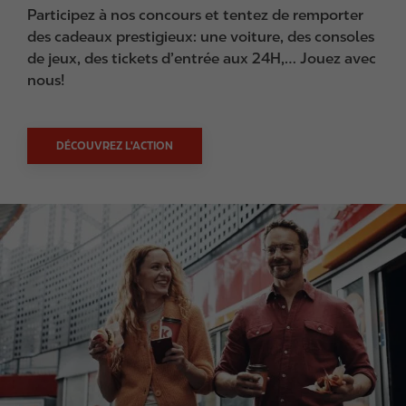
Participez à nos concours et tentez de remporter
des cadeaux prestigieux: une voiture, des consoles
de jeux, des tickets d’entrée aux 24H,… Jouez avec
nous!
DÉCOUVREZ L'ACTION
I
m
a
g
e