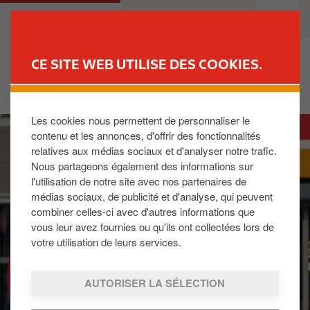
A
M
PARTICULIERS
PROFESSIONNELS
l
a
l
i
e
n
CE SITE WEB UTILISE DES COOKIES.
r
n
TROUVER UNE STATION
a
a
u
v
Les cookies nous permettent de personnaliser le
I
c
i
contenu et les annonces, d'offrir des fonctionnalités
m
o
g
relatives aux médias sociaux et d'analyser notre trafic.
a
n
a
Nous partageons également des informations sur
g
t
t
l'utilisation de notre site avec nos partenaires de
e
e
i
médias sociaux, de publicité et d'analyse, qui peuvent
n
o
combiner celles-ci avec d'autres informations que
u
n
vous leur avez fournies ou qu'ils ont collectées lors de
p
votre utilisation de leurs services.
r
REWARD CLUB
i
AUTORISER LA SÉLECTION
n
c