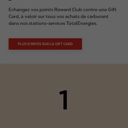
Echangez vos points Reward Club contre une Gift
Card, à valoir sur tous vos achats de carburant
dans nos stations-services TotalEnergies.
PLUS D'INFOS SUR LA GIFT CARD
I
m
a
g
e