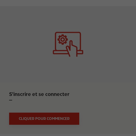
I
m
a
g
e
S'inscrire et se connecter
CLIQUER POUR COMMENCER