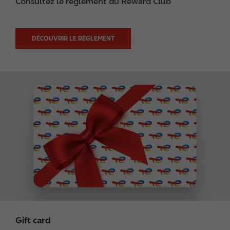
Consultez le règlement du Reward Club
DÉCOUVRIR LE RÈGLEMENT
I
m
a
g
e
Gift card