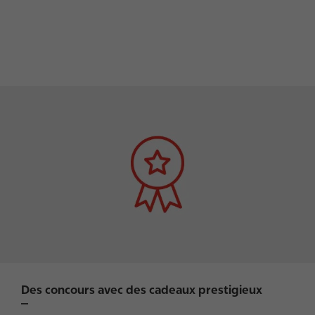
I
m
a
g
e
Des concours avec des cadeaux prestigieux