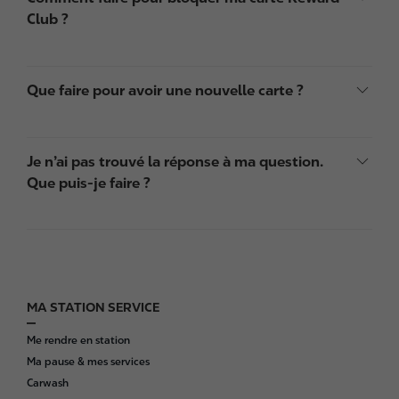
Club ?
Que faire pour avoir une nouvelle carte ?
Je n’ai pas trouvé la réponse à ma question.
Que puis-je faire ?
MA STATION SERVICE
F
o
Me rendre en station
o
Ma pause & mes services
t
Carwash
e