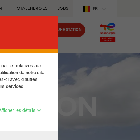
NT
TOTALENERGIES
JOBS
FR
TROUVER UNE STATION
IRCLE K
nalités relatives aux
ilisation de notre site
es-ci avec d'autres
urs services.
TATION
Afficher les détails