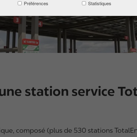
Préférences
Statistiques
e station service Tot
que, composé (plus de 530 stations TotalEner