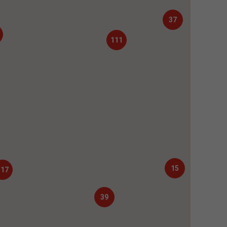
37
111
15
117
39