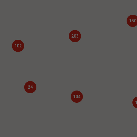
150
203
102
24
104