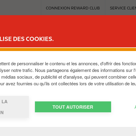
T
CONNEXION REWARD CLUB
SERVICE CLIE
o
p
m
ICE
REWARD CLUB
MOBILITÉ ÉLECTRIQUE
TRAVAILLER AVEC C
e
LISE DES COOKIES.
n
u
ent de personnaliser le contenu et les annonces, d'offrir des fonction
yser notre trafic. Nous partageons également des informations sur l'ut
médias sociaux, de publicité et d'analyse, qui peuvent combiner cell
r avez fournies ou qu'ils ont collectées lors de votre utilisation de le
VER UNE S
 LA
TOUT AUTORISER
ON
ICE