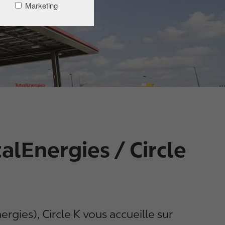
Marketing
alEnergies / Circle
gies), Circle K vous accueille sur