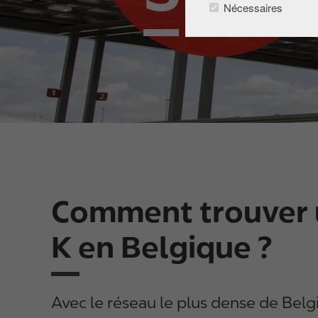
Nécessaires
i
p
a
l
Comment trouver un
K en Belgique ?
Avec le réseau le plus dense de Belgi