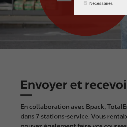
Nécessaires
i
p
a
l
Envoyer et recevoi
En collaboration avec Bpack, TotalEne
dans 7 stations-service. Vous rentab
pouvez également faire vos courses 