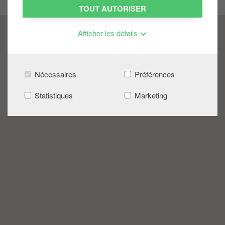
TOUT AUTORISER
i
p
Afficher les détails
a
l
Nécessaires
Préférences
Statistiques
Marketing