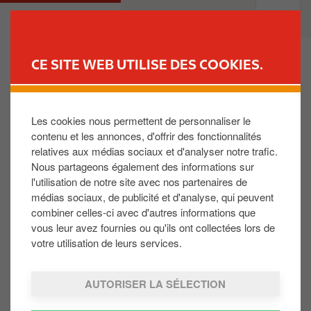
A
M
PARTICULIERS
PROFESSIONNELS
l
a
l
i
e
n
CE SITE WEB UTILISE DES COOKIES.
r
n
TROUVER UNE STATION
a
a
u
v
Les cookies nous permettent de personnaliser le
AdBlue ® pour moteur diesel
c
i
contenu et les annonces, d'offrir des fonctionnalités
o
g
relatives aux médias sociaux et d'analyser notre trafic.
n
a
Nous partageons également des informations sur
L’AdBlue est un produit composé d’urée et
t
t
l'utilisation de notre site avec nos partenaires de
d’eau qui est utilisé dans les nouveaux moteurs
e
i
médias sociaux, de publicité et d'analyse, qui peuvent
diesel pour répondre aux normes
n
o
combiner celles-ci avec d'autres informations que
environnementales les plus sévères. Découvrez,
u
n
vous leur avez fournies ou qu'ils ont collectées lors de
dans le détail, toutes les caractéristiques de
p
votre utilisation de leurs services.
r
l’AdBlue.
i
AUTORISER LA SÉLECTION
n
VOIR LA CARTE COMPLÈTE
c