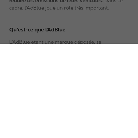
réduire les émissions de leurs véhicules
. Dans ce
cadre, l’AdBlue joue un rôle très important.
Qu’est-ce que l’AdBlue
L’AdBlue étant une marque déposée, sa
composition ne varie pas. Il est utilisé dans la
plupart des moteurs diesel récents.
La composition de l’AdBlue
L’AdBlue est
un produit composé à 32,5 % d’urée
très pure et à 67,5 % d’eau déminéralisée
.
Conforme à la norme ISO 22241, l’AdBlue est utilisé
dans les moteurs diesel équipés du système SCR
(Selective Catalytic Reduction).