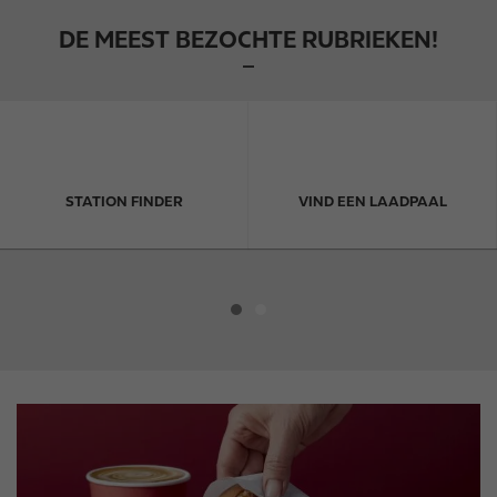
DE MEEST BEZOCHTE RUBRIEKEN!
STATION FINDER
VIND EEN LAADPAAL
I
m
a
g