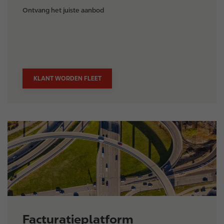
Ontvang het juiste aanbod
KLANT WORDEN FLEET
I
m
a
g
e
Facturatieplatform