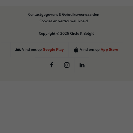
B
Contactgegevens & Gebruiksvoorwaarden
o
Cookies en vertrouwelijkheid
t
t
Copyright © 2026 Circle K België
o
m
Vind ons op
Google Play
Vind ons op
App Store