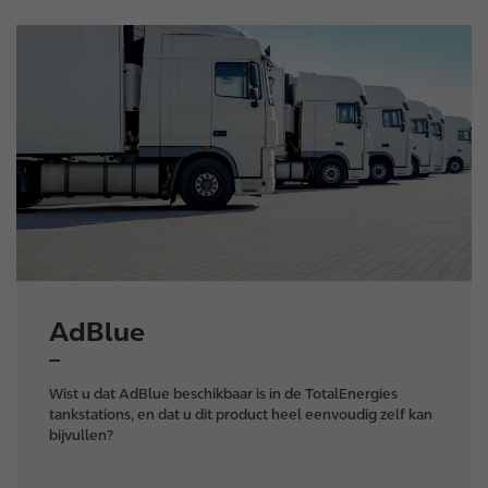
I
m
a
g
e
AdBlue
Wist u dat AdBlue beschikbaar is in de TotalEnergies
tankstations, en dat u dit product heel eenvoudig zelf kan
bijvullen?