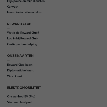
Mijn pauze en mijn diensten
t
Carwash
e
In een tankstation werken
r
REWARD CLUB
Wat is de Reward Club?
Log in bij Reward Club
Gratis pechverhelping
ONZE KAARTEN
Reward Club kaart
Diplomatieke kaart
Wash kaart
ELEKTROMOBILITEIT
Ons aanbod EV (Pro)
Vind een laadpaal