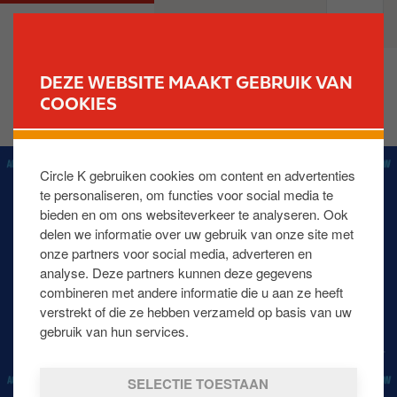
O
M
PARTICULIEREN
PROFESSIONELEN
v
a
e
i
r
n
DEZE WEBSITE MAAKT GEBRUIK VAN
s
n
COOKIES
VIND UW STATION
l
a
a
v
I
a
i
Circle K gebruiken cookies om content en advertenties
m
n
g
te personaliseren, om functies voor social media te
a
e
a
bieden en om ons websiteverkeer te analyseren. Ook
g
n
t
delen we informatie over uw gebruik van onze site met
e
n
i
onze partners voor social media, adverteren en
a
o
analyse. Deze partners kunnen deze gegevens
a
n
combineren met andere informatie die u aan ze heeft
r
verstrekt of die ze hebben verzameld op basis van uw
d
gebruik van hun services.
e
i
SELECTIE TOESTAAN
n