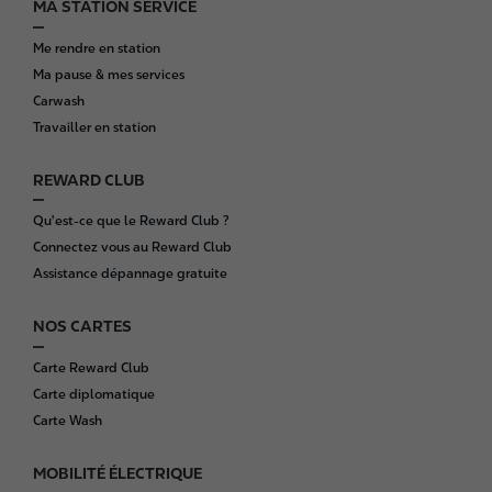
MA STATION SERVICE
F
o
Me rendre en station
o
Ma pause & mes services
t
Carwash
e
Travailler en station
r
REWARD CLUB
Qu'est-ce que le Reward Club ?
Connectez vous au Reward Club
Assistance dépannage gratuite
NOS CARTES
Carte Reward Club
Carte diplomatique
Carte Wash
MOBILITÉ ÉLECTRIQUE