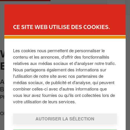
A
M
PARTICULIERS
PROFESSIONNELS
l
a
l
i
e
n
CE SITE WEB UTILISE DES COOKIES.
r
n
TROUVER UNE STATION
a
a
u
v
Les cookies nous permettent de personnaliser le
WAREMME - DIR. LIEGE
c
i
contenu et les annonces, d'offrir des fonctionnalités
o
g
E40
relatives aux médias sociaux et d'analyser notre trafic.
n
a
Nous partageons également des informations sur
t
t
l'utilisation de notre site avec nos partenaires de
e
i
Autoroute E40 Bruxelles-Liege
,
Waremme
,
médias sociaux, de publicité et d'analyse, qui peuvent
n
o
combiner celles-ci avec d'autres informations que
BE-4300
,
BE
u
n
vous leur avez fournies ou qu'ils ont collectées lors de
Phone:
+3219326006
p
votre utilisation de leurs services.
r
Obtenir l'itinéraire
i
AUTORISER LA SÉLECTION
n
c