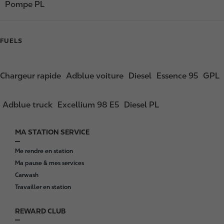
Pompe PL
FUELS
Chargeur rapide
Adblue voiture
Diesel
Essence 95
GPL
Adblue truck
Excellium 98 E5
Diesel PL
MA STATION SERVICE
F
o
Me rendre en station
o
Ma pause & mes services
t
Carwash
e
Travailler en station
r
REWARD CLUB