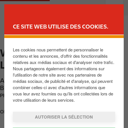
A
M
PARTICULIERS
PROFESSIONNELS
l
a
l
i
e
n
CE SITE WEB UTILISE DES COOKIES.
r
n
TROUVER UNE STATION
a
a
u
v
Les cookies nous permettent de personnaliser le
WANLIN - DIR.
c
i
contenu et les annonces, d'offrir des fonctionnalités
o
g
LUXEMBOURG E411
relatives aux médias sociaux et d'analyser notre trafic.
n
a
Nous partageons également des informations sur
t
t
l'utilisation de notre site avec nos partenaires de
e
i
Autoroute E411 Brux.-Luxembourg
,
Wanlin
,
médias sociaux, de publicité et d'analyse, qui peuvent
n
o
combiner celles-ci avec d'autres informations que
BE-5564
,
BE
u
n
vous leur avez fournies ou qu'ils ont collectées lors de
Phone:
+3282667619
p
votre utilisation de leurs services.
r
Obtenir l'itinéraire
i
AUTORISER LA SÉLECTION
n
c