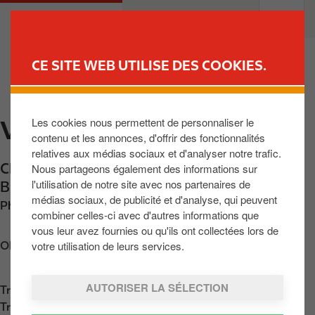
A
M
PARTICULIERS
PROFESSIONNELS
l
a
l
i
e
n
CE SITE WEB UTILISE DES COOKIES.
r
n
TROUVER UNE STATION
a
a
u
v
Les cookies nous permettent de personnaliser le
VIEUX-GENAPPE
c
i
contenu et les annonces, d'offrir des fonctionnalités
o
g
relatives aux médias sociaux et d'analyser notre trafic.
n
a
Chaussée de Bruxelles 15
,
Vieux-Genappe
,
Nous partageons également des informations sur
t
t
l'utilisation de notre site avec nos partenaires de
BE-1472
,
BE
e
i
médias sociaux, de publicité et d'analyse, qui peuvent
Phone:
+3267773911
n
o
combiner celles-ci avec d'autres informations que
u
n
vous leur avez fournies ou qu'ils ont collectées lors de
p
votre utilisation de leurs services.
Obtenir l'itinéraire
r
i
AUTORISER LA SÉLECTION
Trouvez nous sur
App Store
n
Trouvez nous sur
Google Play
c