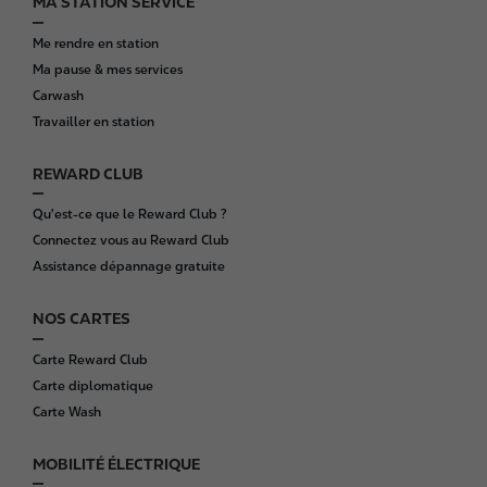
MA STATION SERVICE
F
o
Me rendre en station
o
Ma pause & mes services
t
Carwash
e
Travailler en station
r
REWARD CLUB
Qu'est-ce que le Reward Club ?
Connectez vous au Reward Club
Assistance dépannage gratuite
NOS CARTES
Carte Reward Club
Carte diplomatique
Carte Wash
MOBILITÉ ÉLECTRIQUE