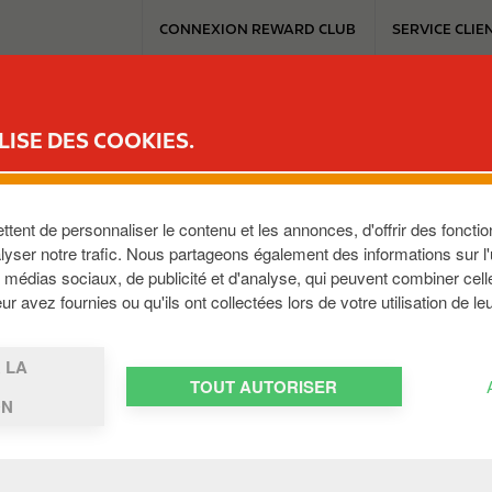
T
CONNEXION REWARD CLUB
SERVICE CLIE
o
p
m
ICE
REWARD CLUB
MOBILITÉ ÉLECTRIQUE
TRAVAILLER AVEC C
e
LISE DES COOKIES.
n
u
ent de personnaliser le contenu et les annonces, d'offrir des fonction
yser notre trafic. Nous partageons également des informations sur l'ut
médias sociaux, de publicité et d'analyse, qui peuvent combiner cell
,
BE-5140
,
BE
r avez fournies ou qu'ils ont collectées lors de votre utilisation de le
 LA
TOUT AUTORISER
ON