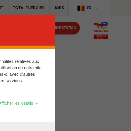
NT
TOTALENERGIES
JOBS
FR
TROUVER UNE STATION
IRCLE K
nalités relatives aux
ilisation de notre site
es-ci avec d'autres
urs services.
Afficher les détails