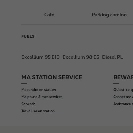
Café
Parking camion
FUELS
Excellium 95 E10
Excellium 98 E5
Diesel PL
MA STATION SERVICE
REWAR
F
o
Me rendre en station
Qu'est-ce q
o
Ma pause & mes services
Connectez 
t
Carwash
Assistance
e
Travailler en station
r