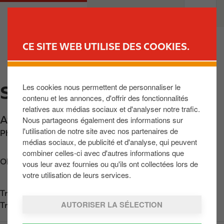
A
M
PARTICULIERS
PROFESSIONNELS
l
a
l
i
e
n
CE SITE WEB UTILISE DES COOKIES.
r
n
TROUVER UNE STATION
a
a
u
v
Les cookies nous permettent de personnaliser le
SPA
c
i
contenu et les annonces, d'offrir des fonctionnalités
o
g
relatives aux médias sociaux et d'analyser notre trafic.
n
a
Av. Reine Astrid 175
,
Spa
,
BE-4900
,
BE
Nous partageons également des informations sur
t
t
l'utilisation de notre site avec nos partenaires de
Phone:
+3287774488
e
i
médias sociaux, de publicité et d'analyse, qui peuvent
n
o
combiner celles-ci avec d'autres informations que
u
n
Obtenir l'itinéraire
vous leur avez fournies ou qu'ils ont collectées lors de
p
votre utilisation de leurs services.
r
Trouvez nous sur
App Store
i
AUTORISER LA SÉLECTION
Trouvez nous sur
Google Play
n
c