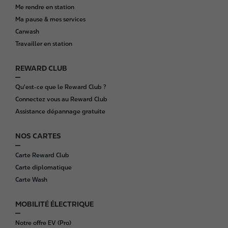
o
Me rendre en station
o
Ma pause & mes services
t
Carwash
e
Travailler en station
r
REWARD CLUB
Qu'est-ce que le Reward Club ?
Connectez vous au Reward Club
Assistance dépannage gratuite
NOS CARTES
Carte Reward Club
Carte diplomatique
Carte Wash
MOBILITÉ ÉLECTRIQUE
Notre offre EV (Pro)