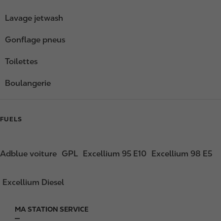
Lavage jetwash
Gonflage pneus
Toilettes
Boulangerie
FUELS
Adblue voiture
GPL
Excellium 95 E10
Excellium 98 E5
Excellium Diesel
MA STATION SERVICE
F