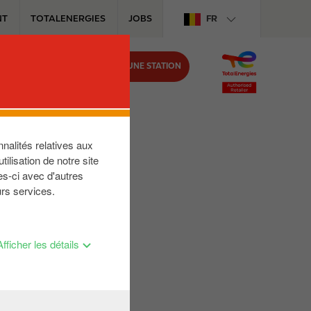
NT
TOTALENERGIES
JOBS
FR
TROUVER UNE STATION
IRCLE K
nalités relatives aux
ilisation de notre site
es-ci avec d'autres
urs services.
Afficher les détails