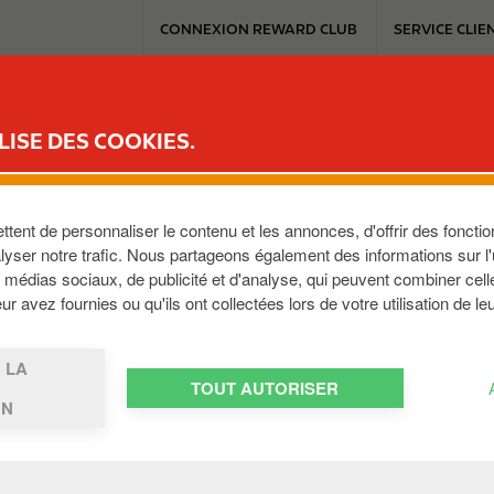
T
CONNEXION REWARD CLUB
SERVICE CLIE
o
p
m
ICE
REWARD CLUB
MOBILITÉ ÉLECTRIQUE
TRAVAILLER AVEC C
e
LISE DES COOKIES.
n
u
ent de personnaliser le contenu et les annonces, d'offrir des fonction
yser notre trafic. Nous partageons également des informations sur l'ut
médias sociaux, de publicité et d'analyse, qui peuvent combiner cell
51
,
BE
r avez fournies ou qu'ils ont collectées lors de votre utilisation de le
 LA
TOUT AUTORISER
ON