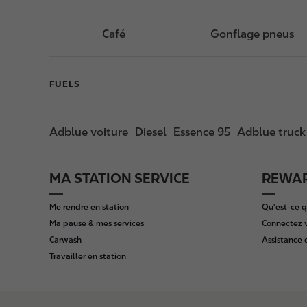
Café
Gonflage pneus
FUELS
Adblue voiture
Diesel
Essence 95
Adblue truck
MA STATION SERVICE
REWAR
F
o
Me rendre en station
Qu'est-ce q
o
Ma pause & mes services
Connectez 
t
Carwash
Assistance
e
Travailler en station
r