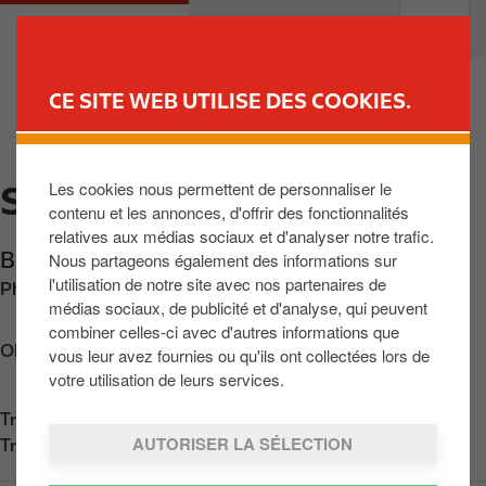
A
M
PARTICULIERS
PROFESSIONNELS
l
a
l
i
e
n
CE SITE WEB UTILISE DES COOKIES.
r
n
TROUVER UNE STATION
a
a
u
v
Les cookies nous permettent de personnaliser le
SAINTE WALBURGE
c
i
contenu et les annonces, d'offrir des fonctionnalités
o
g
relatives aux médias sociaux et d'analyser notre trafic.
n
a
Blvd Jean de Wilde 77
,
Liège
,
BE-4000
,
BE
Nous partageons également des informations sur
t
t
l'utilisation de notre site avec nos partenaires de
Phone:
+3242262280
e
i
médias sociaux, de publicité et d'analyse, qui peuvent
n
o
combiner celles-ci avec d'autres informations que
u
n
Obtenir l'itinéraire
vous leur avez fournies ou qu'ils ont collectées lors de
p
votre utilisation de leurs services.
r
Trouvez nous sur
App Store
i
AUTORISER LA SÉLECTION
Trouvez nous sur
Google Play
n
c