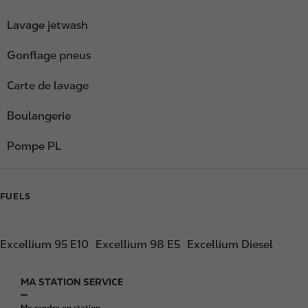
Lavage jetwash
Gonflage pneus
Carte de lavage
Boulangerie
Pompe PL
FUELS
Excellium 95 E10
Excellium 98 E5
Excellium Diesel
MA STATION SERVICE
F
o
Me rendre en station