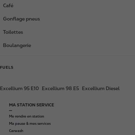
Café
Gonflage pneus
Toilettes
Boulangerie
FUELS
Excellium 95 E10
Excellium 98 E5
Excellium Diesel
MA STATION SERVICE
F
o
Me rendre en station
o
Ma pause & mes services
t
Carwash