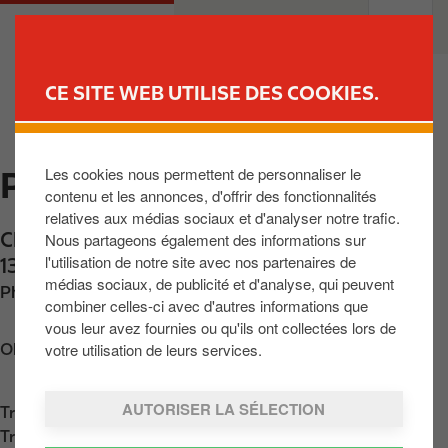
A
M
PARTICULIERS
PROFESSIONNELS
l
a
l
i
e
n
CE SITE WEB UTILISE DES COOKIES.
r
n
TROUVER UNE STATION
a
a
u
v
Les cookies nous permettent de personnaliser le
PLANCENOIT
c
i
contenu et les annonces, d'offrir des fonctionnalités
o
g
relatives aux médias sociaux et d'analyser notre trafic.
n
a
Chaussée de Charleroi 17
,
Plancenoit
,
BE-
Nous partageons également des informations sur
t
t
l'utilisation de notre site avec nos partenaires de
1380
,
BE
e
i
médias sociaux, de publicité et d'analyse, qui peuvent
Phone:
+3223845491
n
o
combiner celles-ci avec d'autres informations que
u
n
vous leur avez fournies ou qu'ils ont collectées lors de
p
votre utilisation de leurs services.
Obtenir l'itinéraire
r
i
AUTORISER LA SÉLECTION
Trouvez nous sur
App Store
n
Trouvez nous sur
Google Play
c