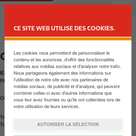
A
M
PARTICULIERS
PROFESSIONNELS
l
a
l
i
e
n
CE SITE WEB UTILISE DES COOKIES.
r
n
TROUVER UNE STATION
a
a
u
v
Les cookies nous permettent de personnaliser le
OLEN
c
i
contenu et les annonces, d'offrir des fonctionnalités
o
g
relatives aux médias sociaux et d'analyser notre trafic.
n
a
Koning Boudewijnlaan 13
,
Olen
,
BE-2250
,
BE
Nous partageons également des informations sur
t
t
l'utilisation de notre site avec nos partenaires de
Phone:
+3214263258
e
i
médias sociaux, de publicité et d'analyse, qui peuvent
n
o
combiner celles-ci avec d'autres informations que
u
n
Obtenir l'itinéraire
vous leur avez fournies ou qu'ils ont collectées lors de
p
votre utilisation de leurs services.
r
Trouvez nous sur
App Store
i
AUTORISER LA SÉLECTION
Trouvez nous sur
Google Play
n
c