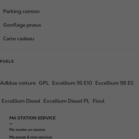
Parking camion
Gonflage pneus
Carte cadeau
FUELS
Adblue voiture
GPL
Excellium 95 E10
Excellium 98 E5
Excellium Diesel
Excellium Diesel PL
Fioul
MA STATION SERVICE
F
o
Me rendre en station
o
Ma pause & mes services