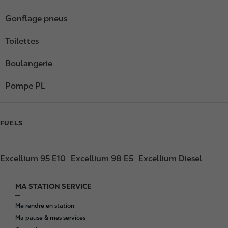
Gonflage pneus
Toilettes
Boulangerie
Pompe PL
FUELS
Excellium 95 E10
Excellium 98 E5
Excellium Diesel
MA STATION SERVICE
F
o
Me rendre en station
o
Ma pause & mes services
t