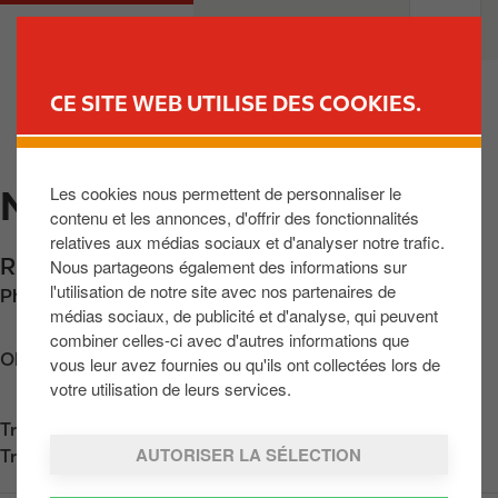
A
M
PARTICULIERS
PROFESSIONNELS
l
a
l
i
e
n
CE SITE WEB UTILISE DES COOKIES.
r
n
TROUVER UNE STATION
a
a
u
v
Les cookies nous permettent de personnaliser le
NIMY I
c
i
contenu et les annonces, d'offrir des fonctionnalités
o
g
relatives aux médias sociaux et d'analyser notre trafic.
n
a
Rue des Viaducs 298
,
Nimy
,
BE-7020
,
BE
Nous partageons également des informations sur
t
t
l'utilisation de notre site avec nos partenaires de
Phone:
+3265351599
e
i
médias sociaux, de publicité et d'analyse, qui peuvent
n
o
combiner celles-ci avec d'autres informations que
u
n
Obtenir l'itinéraire
vous leur avez fournies ou qu'ils ont collectées lors de
p
votre utilisation de leurs services.
r
Trouvez nous sur
App Store
i
AUTORISER LA SÉLECTION
Trouvez nous sur
Google Play
n
c