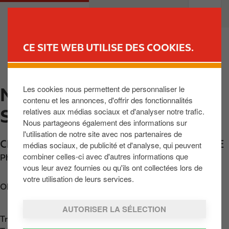
A
M
PARTICULIERS
PROFESSIONNELS
l
a
l
i
e
n
CE SITE WEB UTILISE DES COOKIES.
r
n
TROUVER UNE STATION
a
a
u
v
Les cookies nous permettent de personnaliser le
NAAST DURIEU ET FILS
c
i
contenu et les annonces, d'offrir des fonctionnalités
o
g
SPRL
relatives aux médias sociaux et d'analyser notre trafic.
n
a
Nous partageons également des informations sur
t
t
l'utilisation de notre site avec nos partenaires de
e
i
Chaussée du Roeulx 457
,
Naast
,
BE-7062
,
BE
médias sociaux, de publicité et d'analyse, qui peuvent
n
o
combiner celles-ci avec d'autres informations que
Phone:
+3267332130
u
n
vous leur avez fournies ou qu'ils ont collectées lors de
p
votre utilisation de leurs services.
Obtenir l'itinéraire
r
i
AUTORISER LA SÉLECTION
n
Trouvez nous sur
App Store
c