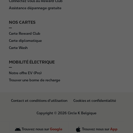
Connectez vous au Reward Club
Assistance dépannage gratuite
NOS CARTES
Carte Reward Club
Carte diplomatique
Carte Wash
MOBILITÉ ÉLECTRIQUE
Notre offre EV (Pro)
Trouver une borne de recharge
B
Contact et conditions d'utilisation
Cookies et confidentialité
o
t
Copyright © 2026 Circle K Belgique
t
o
m
Trouvez nous sur
Google
Trouvez nous sur
App