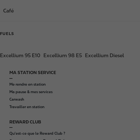
Café
FUELS
Excellium 95 E10
Excellium 98 E5
Excellium Diesel
MA STATION SERVICE
F
o
Me rendre en station
o
Ma pause & mes services
t
Carwash
e
Travailler en station
r
REWARD CLUB
Qu'est-ce que le Reward Club ?