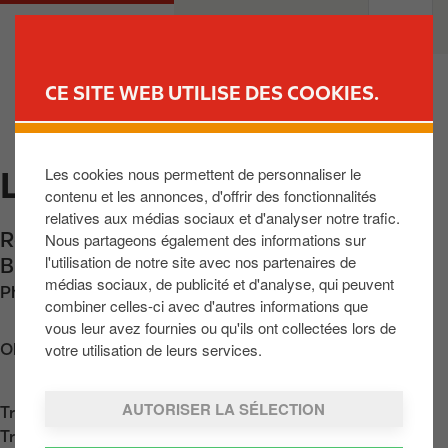
A
M
PARTICULIERS
PROFESSIONNELS
l
a
l
i
e
n
CE SITE WEB UTILISE DES COOKIES.
r
n
TROUVER UNE STATION
a
a
u
v
Les cookies nous permettent de personnaliser le
LE ROEULX LE RELAIS
c
i
contenu et les annonces, d'offrir des fonctionnalités
o
g
relatives aux médias sociaux et d'analyser notre trafic.
n
a
Route de Houdeng 187
,
Le Roeulx
,
BE-7070
,
Nous partageons également des informations sur
t
t
l'utilisation de notre site avec nos partenaires de
BE
e
i
médias sociaux, de publicité et d'analyse, qui peuvent
Phone:
+3264676457
n
o
combiner celles-ci avec d'autres informations que
u
n
vous leur avez fournies ou qu'ils ont collectées lors de
p
votre utilisation de leurs services.
Obtenir l'itinéraire
r
i
AUTORISER LA SÉLECTION
Trouvez nous sur
App Store
n
Trouvez nous sur
Google Play
c