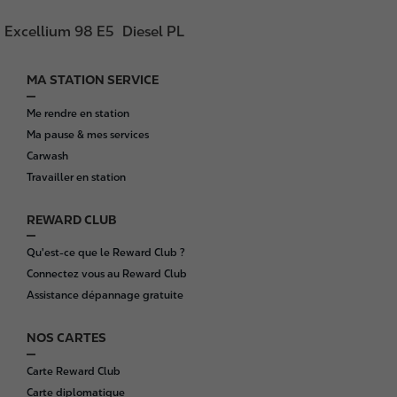
Excellium 98 E5
Diesel PL
MA STATION SERVICE
F
o
Me rendre en station
o
Ma pause & mes services
t
Carwash
e
Travailler en station
r
REWARD CLUB
Qu'est-ce que le Reward Club ?
Connectez vous au Reward Club
Assistance dépannage gratuite
NOS CARTES
Carte Reward Club
Carte diplomatique