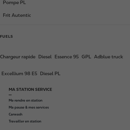
Pompe PL
Frit Autentic
FUELS
Chargeur rapide
Diesel
Essence 95
GPL
Adblue truck
Excellium 98 E5
Diesel PL
MA STATION SERVICE
F
o
Me rendre en station
o
Ma pause & mes services
t
Carwash
e
Travailler en station
r