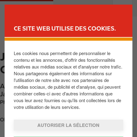
A
M
PARTICULIERS
PROFESSIONNELS
l
a
l
i
e
n
CE SITE WEB UTILISE DES COOKIES.
r
n
TROUVER UNE STATION
a
a
u
v
Les cookies nous permettent de personnaliser le
JABBEKE - RICHT.
c
i
contenu et les annonces, d'offrir des fonctionnalités
o
g
OOSTENDE E40
relatives aux médias sociaux et d'analyser notre trafic.
n
a
Nous partageons également des informations sur
t
t
l'utilisation de notre site avec nos partenaires de
e
i
Autosnelweg E40 Brussel-Oostende
,
médias sociaux, de publicité et d'analyse, qui peuvent
n
o
combiner celles-ci avec d'autres informations que
Jabbeke
,
BE-8490
,
BE
u
n
vous leur avez fournies ou qu'ils ont collectées lors de
Phone:
+3250812532
p
votre utilisation de leurs services.
r
Obtenir l'itinéraire
i
AUTORISER LA SÉLECTION
n
c