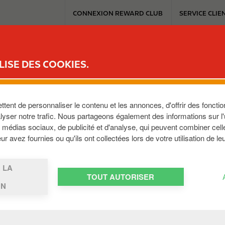
T
CONNEXION REWARD CLUB
SERVICE CLIE
o
p
m
ICE
REWARD CLUB
MOBILITÉ ÉLECTRIQUE
TRAVAILLER AVEC C
e
LISE DES COOKIES.
n
u
AAN BVBA
ent de personnaliser le contenu et les annonces, d'offrir des fonction
yser notre trafic. Nous partageons également des informations sur l'ut
médias sociaux, de publicité et d'analyse, qui peuvent combiner cell
,
BE
r avez fournies ou qu'ils ont collectées lors de votre utilisation de le
 LA
TOUT AUTORISER
ON