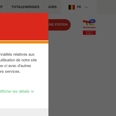
NT
TOTALENERGIES
JOBS
FR
TROUVER UNE STATION
IRCLE K
nalités relatives aux
ilisation de notre site
es-ci avec d'autres
urs services.
Afficher les détails