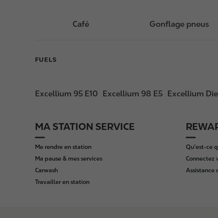
Café
Gonflage pneus
FUELS
Excellium 95 E10
Excellium 98 E5
Excellium Die
MA STATION SERVICE
REWAR
F
o
Me rendre en station
Qu'est-ce q
o
Ma pause & mes services
Connectez 
t
Carwash
Assistance
e
Travailler en station
r