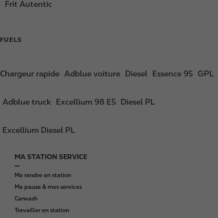
Frit Autentic
FUELS
Chargeur rapide
Adblue voiture
Diesel
Essence 95
GPL
Adblue truck
Excellium 98 E5
Diesel PL
Excellium Diesel PL
MA STATION SERVICE
F
o
Me rendre en station
o
Ma pause & mes services
t
Carwash
e
Travailler en station
r