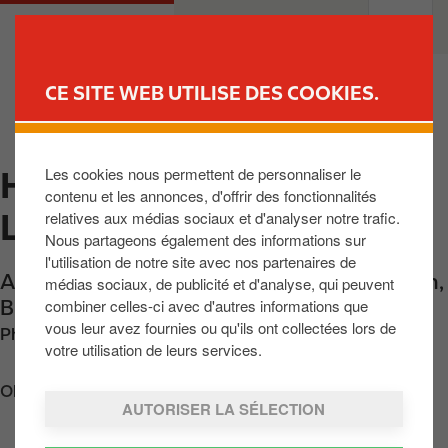
A
M
PARTICULIERS
PROFESSIONNELS
l
a
l
i
e
n
CE SITE WEB UTILISE DES COOKIES.
r
n
TROUVER UNE STATION
a
a
u
v
Les cookies nous permettent de personnaliser le
HOEGAARDEN - RICHT.
c
i
contenu et les annonces, d'offrir des fonctionnalités
o
g
LUIK E40
relatives aux médias sociaux et d'analyser notre trafic.
n
a
Nous partageons également des informations sur
t
t
l'utilisation de notre site avec nos partenaires de
e
i
Autoroute E40 Bruxelles-Liege
,
Hoegaarden
,
médias sociaux, de publicité et d'analyse, qui peuvent
n
o
combiner celles-ci avec d'autres informations que
BE-3320
,
BE
u
n
vous leur avez fournies ou qu'ils ont collectées lors de
Phone:
+3216766768
p
votre utilisation de leurs services.
r
Obtenir l'itinéraire
i
AUTORISER LA SÉLECTION
n
c