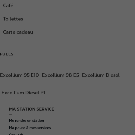
Café
Toilettes
Carte cadeau
FUELS
Excellium 95 E10
Excellium 98 E5
Excellium Diesel
Excellium Diesel PL
MA STATION SERVICE
F
o
Me rendre en station
o
Ma pause & mes services
t
Carwash