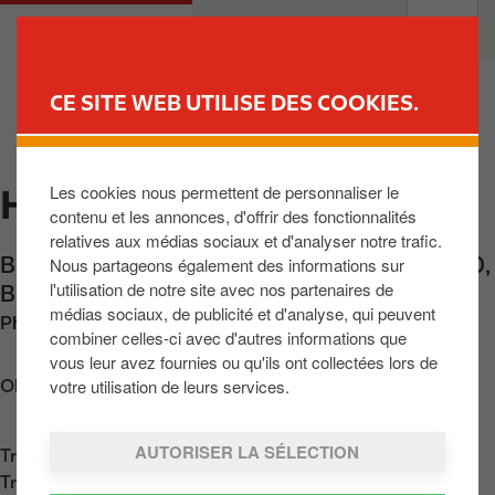
A
M
PARTICULIERS
PROFESSIONNELS
l
a
l
i
e
n
CE SITE WEB UTILISE DES COOKIES.
r
n
TROUVER UNE STATION
a
a
u
v
Les cookies nous permettent de personnaliser le
HERENTHOUT
c
i
contenu et les annonces, d'offrir des fonctionnalités
o
g
relatives aux médias sociaux et d'analyser notre trafic.
n
a
Bouwelsesteenweg 81
,
Herenthout
,
BE-2270
,
Nous partageons également des informations sur
t
t
l'utilisation de notre site avec nos partenaires de
BE
e
i
médias sociaux, de publicité et d'analyse, qui peuvent
Phone:
+3214512594
n
o
combiner celles-ci avec d'autres informations que
u
n
vous leur avez fournies ou qu'ils ont collectées lors de
p
votre utilisation de leurs services.
Obtenir l'itinéraire
r
i
AUTORISER LA SÉLECTION
Trouvez nous sur
App Store
n
Trouvez nous sur
Google Play
c