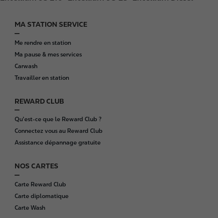
MA STATION SERVICE
F
o
Me rendre en station
o
Ma pause & mes services
t
Carwash
e
Travailler en station
r
REWARD CLUB
Qu'est-ce que le Reward Club ?
Connectez vous au Reward Club
Assistance dépannage gratuite
NOS CARTES
Carte Reward Club
Carte diplomatique
Carte Wash