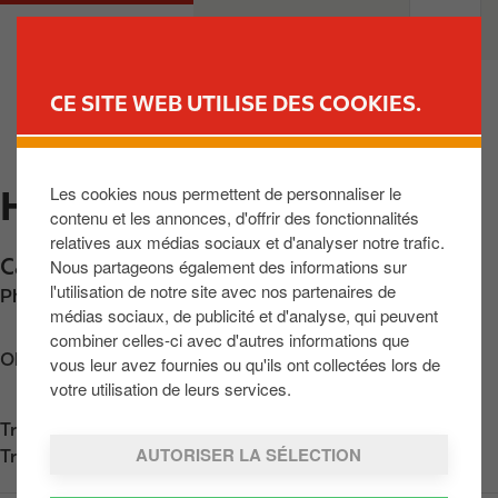
A
M
PARTICULIERS
PROFESSIONNELS
l
a
l
i
e
n
CE SITE WEB UTILISE DES COOKIES.
r
n
TROUVER UNE STATION
a
a
u
v
Les cookies nous permettent de personnaliser le
HERENTALS
c
i
contenu et les annonces, d'offrir des fonctionnalités
o
g
relatives aux médias sociaux et d'analyser notre trafic.
n
a
Cardijnlaan 1/1
,
Herentals
,
BE-2200
,
BE
Nous partageons également des informations sur
t
t
l'utilisation de notre site avec nos partenaires de
Phone:
+3214848552
e
i
médias sociaux, de publicité et d'analyse, qui peuvent
n
o
combiner celles-ci avec d'autres informations que
u
n
Obtenir l'itinéraire
vous leur avez fournies ou qu'ils ont collectées lors de
p
votre utilisation de leurs services.
r
Trouvez nous sur
App Store
i
AUTORISER LA SÉLECTION
Trouvez nous sur
Google Play
n
c