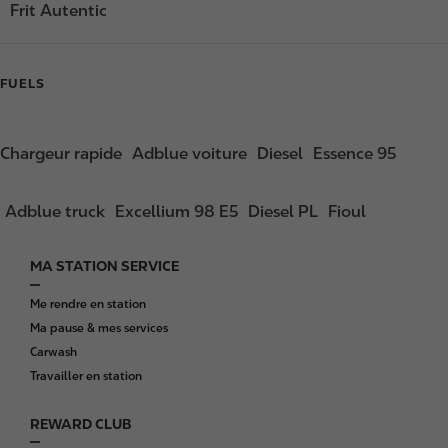
Frit Autentic
FUELS
Chargeur rapide
Adblue voiture
Diesel
Essence 95
Adblue truck
Excellium 98 E5
Diesel PL
Fioul
MA STATION SERVICE
F
o
Me rendre en station
o
Ma pause & mes services
t
Carwash
e
Travailler en station
r
REWARD CLUB