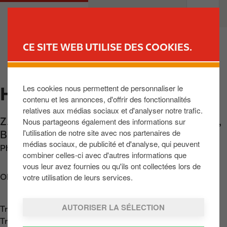
A
M
PARTICULIERS
PROFESSIONNELS
l
a
l
i
e
n
CE SITE WEB UTILISE DES COOKIES.
r
n
TROUVER UNE STATION
a
a
u
v
Les cookies nous permettent de personnaliser le
HABAY-LA-NEUVE
c
i
contenu et les annonces, d'offrir des fonctionnalités
o
g
relatives aux médias sociaux et d'analyser notre trafic.
n
a
Z.Artisanale Les Coeuvins
,
Habay-La-Neuve
,
Nous partageons également des informations sur
t
t
l'utilisation de notre site avec nos partenaires de
BE-6720
,
BE
e
i
médias sociaux, de publicité et d'analyse, qui peuvent
Phone:
+3263601881
n
o
combiner celles-ci avec d'autres informations que
u
n
vous leur avez fournies ou qu'ils ont collectées lors de
p
votre utilisation de leurs services.
Obtenir l'itinéraire
r
i
AUTORISER LA SÉLECTION
Trouvez nous sur
App Store
n
Trouvez nous sur
Google Play
c