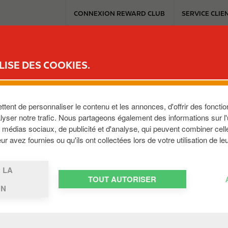
T
CONNEXION REWARD CLUB
SERVICE CLIE
o
p
m
ICE
REWARD CLUB
MOBILITÉ ÉLECTRIQUE
TRAVAILLER AVEC C
e
LISE DES COOKIES.
n
u
ELGEM
ent de personnaliser le contenu et les annonces, d'offrir des fonction
yser notre trafic. Nous partageons également des informations sur l'ut
médias sociaux, de publicité et d'analyse, qui peuvent combiner cell
-2160
,
BE
r avez fournies ou qu'ils ont collectées lors de votre utilisation de le
 LA
TOUT AUTORISER
ON