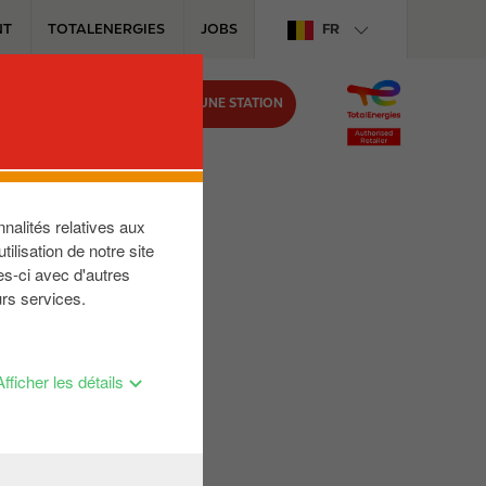
NT
TOTALENERGIES
JOBS
FR
TROUVER UNE STATION
IRCLE K
nalités relatives aux
ilisation de notre site
es-ci avec d'autres
urs services.
Afficher les détails