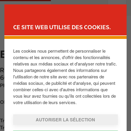
A
M
PARTICULIERS
PROFESSIONNELS
l
a
l
i
e
n
CE SITE WEB UTILISE DES COOKIES.
r
n
TROUVER UNE STATION
a
a
u
v
Les cookies nous permettent de personnaliser le
ERNELLE
c
i
contenu et les annonces, d'offrir des fonctionnalités
o
g
relatives aux médias sociaux et d'analyser notre trafic.
n
a
Rte de Mons 196
,
Monceau-Sur-Sambre
,
BE-
Nous partageons également des informations sur
t
t
l'utilisation de notre site avec nos partenaires de
6031
,
BE
e
i
médias sociaux, de publicité et d'analyse, qui peuvent
Phone:
+3271700667
n
o
combiner celles-ci avec d'autres informations que
u
n
vous leur avez fournies ou qu'ils ont collectées lors de
p
votre utilisation de leurs services.
Obtenir l'itinéraire
r
i
AUTORISER LA SÉLECTION
Trouvez nous sur
App Store
n
Trouvez nous sur
Google Play
c