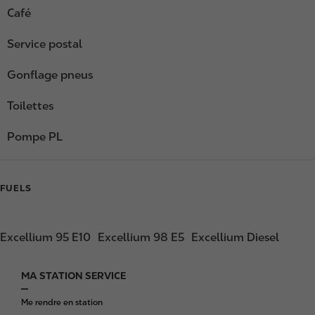
Café
Service postal
Gonflage pneus
Toilettes
Pompe PL
FUELS
Excellium 95 E10
Excellium 98 E5
Excellium Diesel
MA STATION SERVICE
F
o
Me rendre en station
o