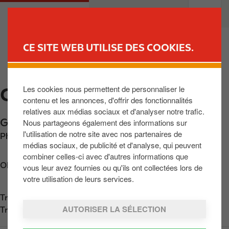
A
M
PARTICULIERS
PROFESSIONNELS
l
a
l
i
e
n
CE SITE WEB UTILISE DES COOKIES.
r
n
TROUVER UNE STATION
a
a
u
v
Les cookies nous permettent de personnaliser le
CORBAIS
c
i
contenu et les annonces, d'offrir des fonctionnalités
o
g
relatives aux médias sociaux et d'analyser notre trafic.
n
a
Grand Route 45
,
Corbais
,
BE-1435
,
BE
Nous partageons également des informations sur
t
t
l'utilisation de notre site avec nos partenaires de
Phone:
+3210651587
e
i
médias sociaux, de publicité et d'analyse, qui peuvent
n
o
combiner celles-ci avec d'autres informations que
u
n
Obtenir l'itinéraire
vous leur avez fournies ou qu'ils ont collectées lors de
p
votre utilisation de leurs services.
r
Trouvez nous sur
App Store
i
AUTORISER LA SÉLECTION
Trouvez nous sur
Google Play
n
c