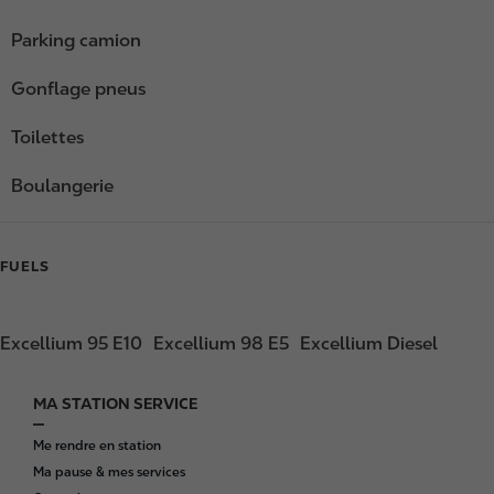
Parking camion
Gonflage pneus
Toilettes
Boulangerie
FUELS
Excellium 95 E10
Excellium 98 E5
Excellium Diesel
MA STATION SERVICE
F
o
Me rendre en station
o
Ma pause & mes services
t