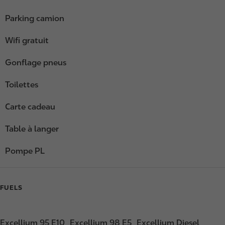
Parking camion
Wifi gratuit
Gonflage pneus
Toilettes
Carte cadeau
Table à langer
Pompe PL
FUELS
Excellium 95 E10
Excellium 98 E5
Excellium Diesel