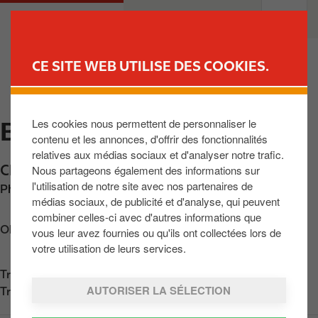
A
M
PARTICULIERS
PROFESSIONNELS
l
a
l
i
e
n
CE SITE WEB UTILISE DES COOKIES.
r
n
TROUVER UNE STATION
a
a
u
v
Les cookies nous permettent de personnaliser le
BURY
c
i
contenu et les annonces, d'offrir des fonctionnalités
o
g
relatives aux médias sociaux et d'analyser notre trafic.
n
a
Ch. de la Barrière 52
,
Bury
,
BE-7602
,
BE
Nous partageons également des informations sur
t
t
l'utilisation de notre site avec nos partenaires de
Phone:
+3269772393
e
i
médias sociaux, de publicité et d'analyse, qui peuvent
n
o
combiner celles-ci avec d'autres informations que
u
n
Obtenir l'itinéraire
vous leur avez fournies ou qu'ils ont collectées lors de
p
votre utilisation de leurs services.
r
Trouvez nous sur
App Store
i
AUTORISER LA SÉLECTION
Trouvez nous sur
Google Play
n
c