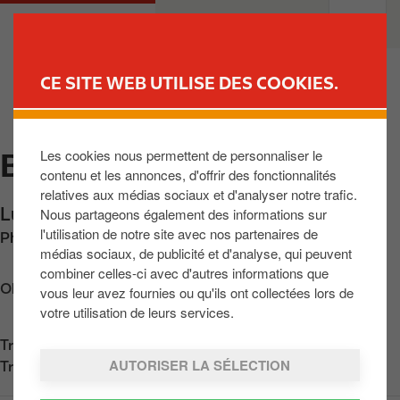
A
M
PARTICULIERS
PROFESSIONNELS
l
a
l
i
e
n
CE SITE WEB UTILISE DES COOKIES.
r
n
TROUVER UNE STATION
a
a
u
v
Les cookies nous permettent de personnaliser le
BRUSTEM
c
i
contenu et les annonces, d'offrir des fonctionnalités
o
g
relatives aux médias sociaux et d'analyser notre trafic.
n
a
Luikersteenweg 209
,
Brustem
,
BE-3800
,
BE
Nous partageons également des informations sur
t
t
l'utilisation de notre site avec nos partenaires de
Phone:
+3211482712
e
i
médias sociaux, de publicité et d'analyse, qui peuvent
n
o
combiner celles-ci avec d'autres informations que
u
n
Obtenir l'itinéraire
vous leur avez fournies ou qu'ils ont collectées lors de
p
votre utilisation de leurs services.
r
Trouvez nous sur
App Store
i
AUTORISER LA SÉLECTION
Trouvez nous sur
Google Play
n
c