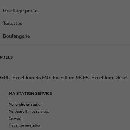
Gonflage pneus
Toilettes
Boulangerie
FUELS
GPL
Excellium 95 E10
Excellium 98 E5
Excellium Diesel
MA STATION SERVICE
F
o
Me rendre en station
o
Ma pause & mes services
t
Carwash
e
Travailler en station
r