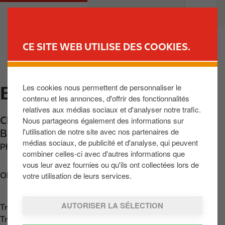
A
M
PARTICULIERS
PROFESSIONNELS
l
a
l
i
e
n
CE SITE WEB UTILISE DES COOKIES.
r
n
TROUVER UNE STATION
a
a
u
v
Les cookies nous permettent de personnaliser le
BRAIVES
c
i
contenu et les annonces, d'offrir des fonctionnalités
o
g
relatives aux médias sociaux et d'analyser notre trafic.
n
a
Chaussée de Tirlemont 7
,
Braives
,
BE-4260
,
Nous partageons également des informations sur
t
t
l'utilisation de notre site avec nos partenaires de
BE
e
i
médias sociaux, de publicité et d'analyse, qui peuvent
Phone:
+32477833175
n
o
combiner celles-ci avec d'autres informations que
u
n
vous leur avez fournies ou qu'ils ont collectées lors de
p
votre utilisation de leurs services.
Obtenir l'itinéraire
r
i
AUTORISER LA SÉLECTION
Trouvez nous sur
App Store
n
Trouvez nous sur
Google Play
c