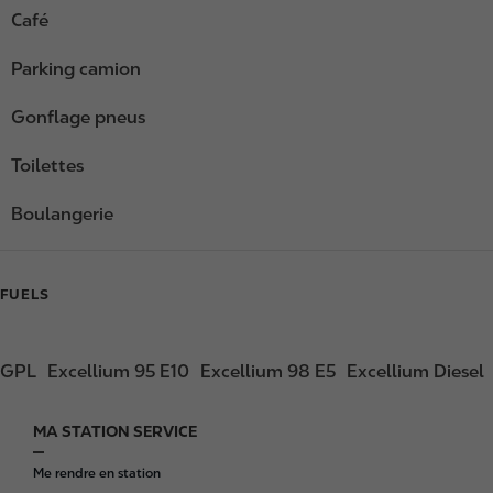
Café
Parking camion
Gonflage pneus
Toilettes
Boulangerie
FUELS
GPL
Excellium 95 E10
Excellium 98 E5
Excellium Diesel
MA STATION SERVICE
F
o
Me rendre en station
o