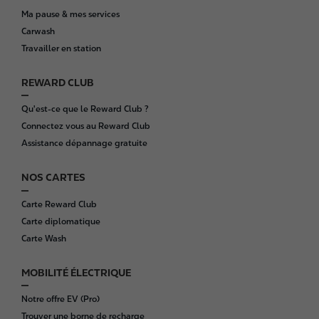
o
Ma pause & mes services
t
Carwash
e
Travailler en station
r
REWARD CLUB
Qu'est-ce que le Reward Club ?
Connectez vous au Reward Club
Assistance dépannage gratuite
NOS CARTES
Carte Reward Club
Carte diplomatique
Carte Wash
MOBILITÉ ÉLECTRIQUE
Notre offre EV (Pro)
Trouver une borne de recharge