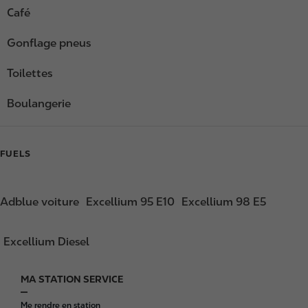
Café
Gonflage pneus
Toilettes
Boulangerie
FUELS
Adblue voiture
Excellium 95 E10
Excellium 98 E5
Excellium Diesel
MA STATION SERVICE
F
o
Me rendre en station