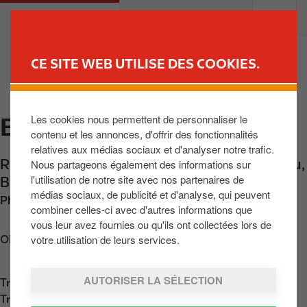
A
M
PARTICULIERS
PROFESSIONNELS
l
a
l
i
e
n
CE SITE WEB UTILISE DES COOKIES.
r
n
TROUVER UNE STATION
a
a
u
v
Les cookies nous permettent de personnaliser le
BRAINE-LE-CHATEAU
c
i
contenu et les annonces, d'offrir des fonctionnalités
o
g
relatives aux médias sociaux et d'analyser notre trafic.
n
a
Rue de Mont St-Pont 167
,
Braine-Le-Château
,
Nous partageons également des informations sur
t
t
l'utilisation de notre site avec nos partenaires de
BE-1440
,
BE
e
i
médias sociaux, de publicité et d'analyse, qui peuvent
Phone:
+3223663754
n
o
combiner celles-ci avec d'autres informations que
u
n
vous leur avez fournies ou qu'ils ont collectées lors de
p
votre utilisation de leurs services.
Obtenir l'itinéraire
r
i
AUTORISER LA SÉLECTION
Trouvez nous sur
App Store
n
Trouvez nous sur
Google Play
c