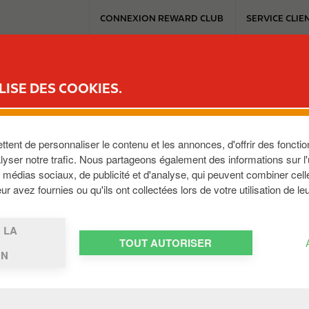
T
CONNEXION REWARD CLUB
SERVICE CLIE
o
p
m
ICE
REWARD CLUB
MOBILITÉ ÉLECTRIQUE
TRAVAILLER AVEC C
e
LISE DES COOKIES.
n
u
ent de personnaliser le contenu et les annonces, d'offrir des fonction
yser notre trafic. Nous partageons également des informations sur l'ut
médias sociaux, de publicité et d'analyse, qui peuvent combiner cell
E-3580
,
BE
r avez fournies ou qu'ils ont collectées lors de votre utilisation de le
 LA
TOUT AUTORISER
ON