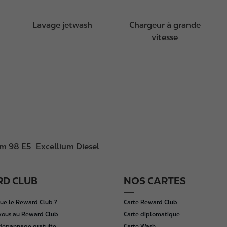
Lavage jetwash
Chargeur à grande
vitesse
um 98 E5
Excellium Diesel
D CLUB
NOS CARTES
ue le Reward Club ?
Carte Reward Club
vous au Reward Club
Carte diplomatique
 dépannage gratuite
Carte Wash