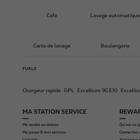
Café
Lavage automatique
Carte de lavage
Boulangerie
FUELS
Chargeur rapide
GPL
Excellium 95 E10
Excelli
MA STATION SERVICE
REWAR
F
o
Me rendre en station
Qu'est-ce q
o
Ma pause & mes services
Connectez 
t
Carwash
Assistance