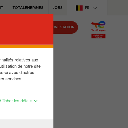
NT
TOTALENERGIES
JOBS
FR
TROUVER UNE STATION
IRCLE K
nalités relatives aux
ilisation de notre site
es-ci avec d'autres
urs services.
Afficher les détails