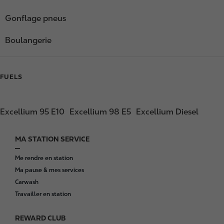
Gonflage pneus
Boulangerie
FUELS
Excellium 95 E10
Excellium 98 E5
Excellium Diesel
MA STATION SERVICE
F
o
Me rendre en station
o
Ma pause & mes services
t
Carwash
e
Travailler en station
r
REWARD CLUB