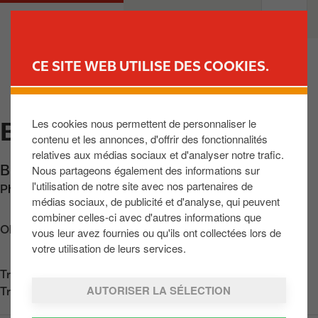
A
M
PARTICULIERS
PROFESSIONNELS
l
a
l
i
e
n
CE SITE WEB UTILISE DES COOKIES.
r
n
TROUVER UNE STATION
a
a
u
v
Les cookies nous permettent de personnaliser le
BEERSE
c
i
contenu et les annonces, d'offrir des fonctionnalités
o
g
relatives aux médias sociaux et d'analyser notre trafic.
n
a
Bisschopslaan 88
,
Beerse
,
BE-2340
,
BE
Nous partageons également des informations sur
t
t
l'utilisation de notre site avec nos partenaires de
Phone:
+3214620712
e
i
médias sociaux, de publicité et d'analyse, qui peuvent
n
o
combiner celles-ci avec d'autres informations que
u
n
Obtenir l'itinéraire
vous leur avez fournies ou qu'ils ont collectées lors de
p
votre utilisation de leurs services.
r
Trouvez nous sur
App Store
i
AUTORISER LA SÉLECTION
Trouvez nous sur
Google Play
n
c