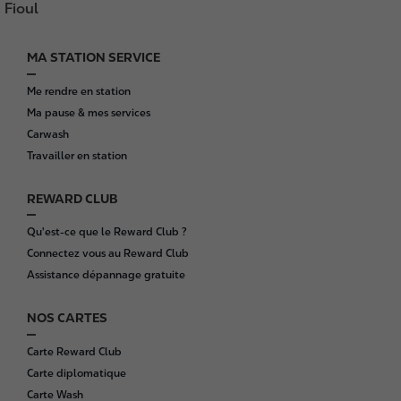
Fioul
MA STATION SERVICE
F
o
Me rendre en station
o
Ma pause & mes services
t
Carwash
e
Travailler en station
r
REWARD CLUB
Qu'est-ce que le Reward Club ?
Connectez vous au Reward Club
Assistance dépannage gratuite
NOS CARTES
Carte Reward Club
Carte diplomatique
Carte Wash