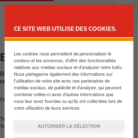
A
M
PARTICULIERS
PROFESSIONNELS
l
a
l
i
e
n
CE SITE WEB UTILISE DES COOKIES.
r
n
TROUVER UNE STATION
a
a
u
v
Les cookies nous permettent de personnaliser le
BEAURAING
c
i
contenu et les annonces, d'offrir des fonctionnalités
o
g
relatives aux médias sociaux et d'analyser notre trafic.
n
a
Rue de Dinant 126
,
Beauraing
,
BE-5570
,
BE
Nous partageons également des informations sur
t
t
l'utilisation de notre site avec nos partenaires de
Phone:
+3282711167
e
i
médias sociaux, de publicité et d'analyse, qui peuvent
n
o
combiner celles-ci avec d'autres informations que
u
n
Obtenir l'itinéraire
vous leur avez fournies ou qu'ils ont collectées lors de
p
votre utilisation de leurs services.
r
Trouvez nous sur
App Store
i
AUTORISER LA SÉLECTION
Trouvez nous sur
Google Play
n
c