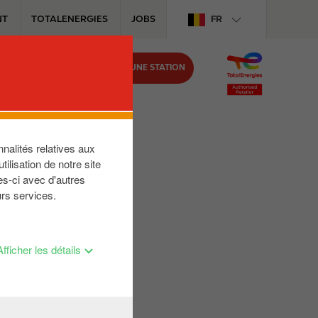
NT
TOTALENERGIES
JOBS
FR
TROUVER UNE STATION
IRCLE K
nalités relatives aux
ilisation de notre site
es-ci avec d'autres
urs services.
Afficher les détails