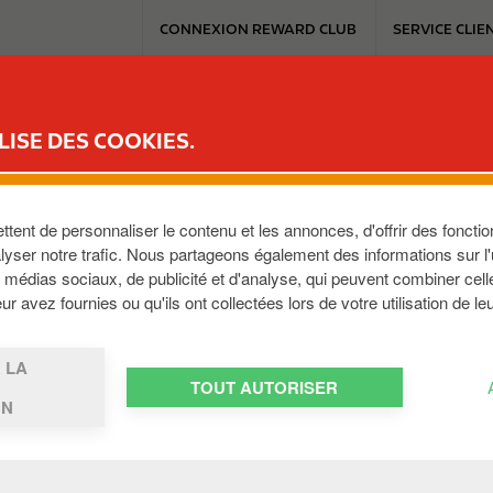
T
CONNEXION REWARD CLUB
SERVICE CLIE
o
p
m
ICE
REWARD CLUB
MOBILITÉ ÉLECTRIQUE
TRAVAILLER AVEC C
e
LISE DES COOKIES.
n
u
ECLOUX SPRL
ent de personnaliser le contenu et les annonces, d'offrir des fonction
yser notre trafic. Nous partageons également des informations sur l'ut
médias sociaux, de publicité et d'analyse, qui peuvent combiner cell
880
,
BE
r avez fournies ou qu'ils ont collectées lors de votre utilisation de le
 LA
TOUT AUTORISER
ON