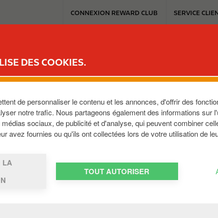
T
CONNEXION REWARD CLUB
SERVICE CLIE
o
p
m
ICE
REWARD CLUB
MOBILITÉ ÉLECTRIQUE
TRAVAILLER AVEC C
e
LISE DES COOKIES.
n
u
ent de personnaliser le contenu et les annonces, d'offrir des fonction
yser notre trafic. Nous partageons également des informations sur l'ut
médias sociaux, de publicité et d'analyse, qui peuvent combiner cell
r avez fournies ou qu'ils ont collectées lors de votre utilisation de le
 LA
TOUT AUTORISER
ON
 téléphone