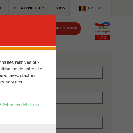
NT
TOTALENERGIES
JOBS
FR
TROUVER UNE STATION
IRCLE K
nalités relatives aux
ilisation de notre site
es-ci avec d'autres
urs services.
Afficher les détails