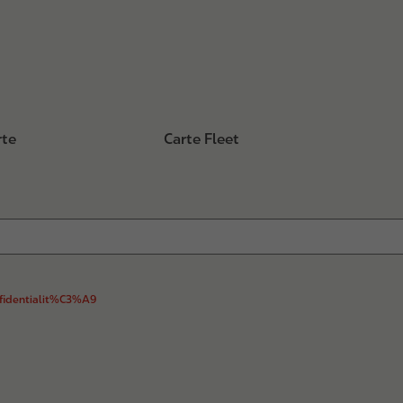
rte
Carte Fleet
onfidentialit%C3%A9