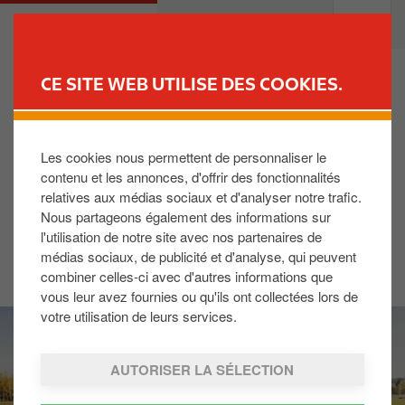
A
M
PARTICULIERS
PROFESSIONNELS
l
a
l
i
e
n
CE SITE WEB UTILISE DES COOKIES.
r
n
TROUVER UNE STATION
a
a
u
v
Les cookies nous permettent de personnaliser le
Ouverture du premier shop Circle
c
i
contenu et les annonces, d'offrir des fonctionnalités
K à TotalEnergies Nivelles
o
g
relatives aux médias sociaux et d'analyser notre trafic.
n
a
(direction Bruxelles)
Nous partageons également des informations sur
t
t
l'utilisation de notre site avec nos partenaires de
e
i
médias sociaux, de publicité et d'analyse, qui peuvent
27/03/2024
n
o
combiner celles-ci avec d'autres informations que
u
n
vous leur avez fournies ou qu'ils ont collectées lors de
p
votre utilisation de leurs services.
I
r
m
i
a
AUTORISER LA SÉLECTION
n
g
c
e