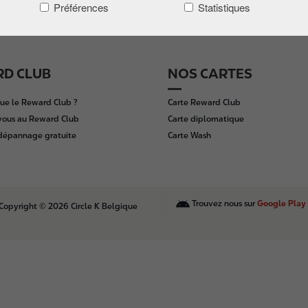
Préférences
Statistiques
D CLUB
NOS CARTES
ue le Reward Club ?
Carte Reward Club
vous au Reward Club
Carte diplomatique
 dépannage gratuite
Carte Wash
Trouvez nous sur
Google Play
Copyright © 2026 Circle K Belgique