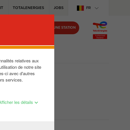
NT
TOTALENERGIES
JOBS
FR
TROUVER UNE STATION
IRCLE K
nalités relatives aux
ilisation de notre site
onderlijk toegestuurd.
es-ci avec d'autres
urs services.
Afficher les détails