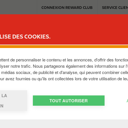
T
CONNEXION REWARD CLUB
SERVICE CLIE
o
p
m
ICE
REWARD CLUB
MOBILITÉ ÉLECTRIQUE
TRAVAILLER AVEC C
e
LISE DES COOKIES.
n
u
n. Zijn de kaarten al geactiveerd?
ent de personnaliser le contenu et les annonces, d'offrir des fonction
yser notre trafic. Nous partageons également des informations sur l'ut
ngt. U hebt echter ook de pincodes nodig. Die worden u afz
médias sociaux, de publicité et d'analyse, qui peuvent combiner cell
r avez fournies ou qu'ils ont collectées lors de votre utilisation de le
 LA
TOUT AUTORISER
ON