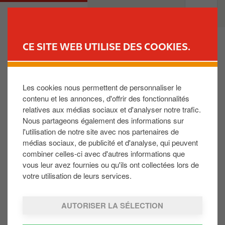
A
M
PARTICULIERS
PROFESSIONNELS
l
a
l
i
e
n
CE SITE WEB UTILISE DES COOKIES.
r
n
TROUVER UNE STATION
a
a
u
v
Les cookies nous permettent de personnaliser le
Où puis-je utiliser ma carte ?
c
i
contenu et les annonces, d'offrir des fonctionnalités
o
g
relatives aux médias sociaux et d'analyser notre trafic.
n
a
Votre carte est utilisable dans les 524 stations
Nous partageons également des informations sur
t
t
TotalEnergies en Belgique si vous êtes équipés de la
l'utilisation de notre site avec nos partenaires de
e
i
médias sociaux, de publicité et d'analyse, qui peuvent
TotalEnergies Card Belgium (710001) ou dans toutes
n
o
combiner celles-ci avec d'autres informations que
les 17.000 stations TotalEnergies en Europe ainsi que
u
n
vous leur avez fournies ou qu'ils ont collectées lors de
chez ses partenaires, si vous avez la Fleet Card
p
votre utilisation de leurs services.
Europe (711302) ou dans toutes les 1.000 stations
r
TotalEnergies au Benelux ainsi que chez ses
i
partenaires, si vous avez la Fleet Card Benelux
AUTORISER LA SÉLECTION
n
(710091).
c