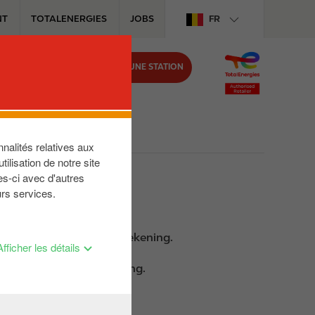
NT
TOTALENERGIES
JOBS
FR
TROUVER UNE STATION
IRCLE K
?
nalités relatives aux
ilisation de notre site
es gaat tanken.
es-ci avec d'autres
urs services.
eurt) geblokkeerd op je rekening.
Afficher les détails
r de financiële instelling.
n.