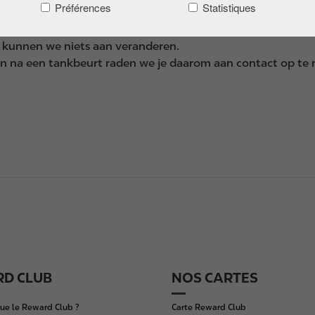
Préférences
Statistiques
er kunnen we niets aan veranderen.
en na een tankbeurt raden we je daarom aan contact op te
D CLUB
NOS CARTES
ue le Reward Club ?
Carte Reward Club