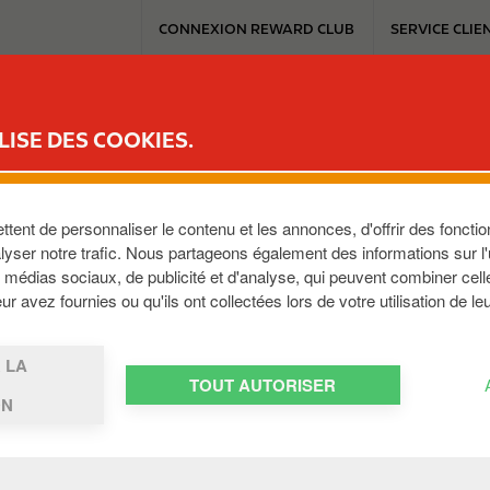
T
CONNEXION REWARD CLUB
SERVICE CLIE
o
p
m
ICE
REWARD CLUB
MOBILITÉ ÉLECTRIQUE
TRAVAILLER AVEC C
e
LISE DES COOKIES.
n
u
g van mijn rekening na mijn tankbeurt
ent de personnaliser le contenu et les annonces, d'offrir des fonction
yser notre trafic. Nous partageons également des informations sur l'ut
itgegeven niet op voorhand weet voor welk bedrag je preci
médias sociaux, de publicité et d'analyse, qui peuvent combiner cell
r avez fournies ou qu'ils ont collectées lors de votre utilisation de le
 LA
ng tijdelijk een bedrag (ter waarde van een maximale tankb
TOUT AUTORISER
ON
 is wordt het niet-gebruikte saldo opnieuw vrijgegeven doo
kbeurt, maar in uitzonderlijke gevallen kan dit langer dure