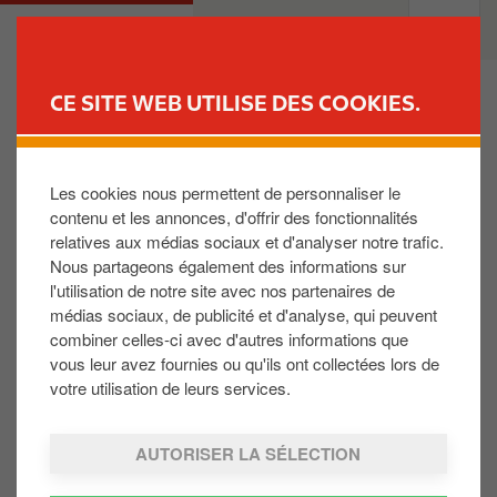
A
M
PARTICULIERS
PROFESSIONNELS
l
a
l
i
e
n
CE SITE WEB UTILISE DES COOKIES.
r
n
TROUVER UNE STATION
a
a
u
v
Les cookies nous permettent de personnaliser le
Is Excellium beter voor nieuwe of oude voertuigen
c
i
?
contenu et les annonces, d'offrir des fonctionnalités
o
g
relatives aux médias sociaux et d'analyser notre trafic.
n
a
Nous partageons également des informations sur
t
t
De EXCELLIUM-brandstoffen werden ontwikkeld
l'utilisation de notre site avec nos partenaires de
e
i
voor alle motoren. Wij adviseren het daarom te
médias sociaux, de publicité et d'analyse, qui peuvent
n
o
gebruiken voor zowel oude als nieuwe motoren.
combiner celles-ci avec d'autres informations que
u
n
Door de geavanceerde technologieën in nieuwe
vous leur avez fournies ou qu'ils ont collectées lors de
p
motoren zijn de eisen aan de brandstof hoger qua
votre utilisation de leurs services.
r
zuiverheid en stabiliteit in extreme omstandigheden
i
(druk en temperatuur). De EXCELLIUM-brandstoffen
AUTORISER LA SÉLECTION
n
zijn perfect geschikt om aan deze technische
c
uitdagingen te voldoen.