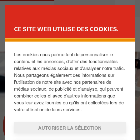
A
M
PARTICULIERS
PROFESSIONNELS
l
a
l
i
e
n
CE SITE WEB UTILISE DES COOKIES.
r
n
TROUVER UNE STATION
a
a
u
v
Les cookies nous permettent de personnaliser le
I
c
i
contenu et les annonces, d'offrir des fonctionnalités
m
o
g
relatives aux médias sociaux et d'analyser notre trafic.
a
n
a
Nous partageons également des informations sur
g
t
t
l'utilisation de notre site avec nos partenaires de
e
e
i
médias sociaux, de publicité et d'analyse, qui peuvent
n
o
combiner celles-ci avec d'autres informations que
u
n
vous leur avez fournies ou qu'ils ont collectées lors de
p
votre utilisation de leurs services.
r
LPG
i
AUTORISER LA SÉLECTION
n
c