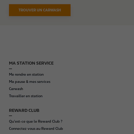
TROUVER UN CARWASH
MA STATION SERVICE
F
o
Me rendre en station
o
Ma pause & mes services
t
Carwash
e
Travailler en station
r
REWARD CLUB
Qu'est-ce que le Reward Club ?
Connectez vous au Reward Club