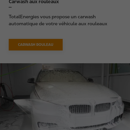
Carwash aux rouleaux
TotalEnergies vous propose un carwash
automatique de votre véhicule aux rouleaux
CARWASH ROULEAU
I
m
a
g
e