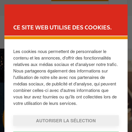
A
B
PARTICULIERS
PROFESSIONNELS
l
u
l
s
e
i
CE SITE WEB UTILISE DES COOKIES.
r
n
TROUVER UNE STATION
a
e
u
s
Les cookies nous permettent de personnaliser le
I
c
s
contenu et les annonces, d'offrir des fonctionnalités
m
o
relatives aux médias sociaux et d'analyser notre trafic.
a
n
Nous partageons également des informations sur
g
t
l'utilisation de notre site avec nos partenaires de
e
e
médias sociaux, de publicité et d'analyse, qui peuvent
n
combiner celles-ci avec d'autres informations que
u
vous leur avez fournies ou qu'ils ont collectées lors de
p
votre utilisation de leurs services.
r
LA CARTE WASH
i
AUTORISER LA SÉLECTION
n
c