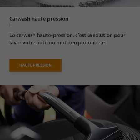
Carwash haute pression
Le carwash haute-pression, c’est la solution pour
laver votre auto ou moto en profondeur !
HAUTE PRESSION
I
m
a
g
e