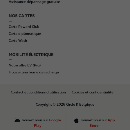
Assistance dépannage gratuite
NOS CARTES
Carte Reward Club
Carte diplomatique
Carte Wash
MOBILITÉ ÉLECTRIQUE
Notre offre EV (Pro)
Trouver une borne de recharge
B
Contact et conditions d'utilisation
Cookies et confidentialité
o
t
Copyright © 2026 Circle K Belgique
t
o
m
Trouvez nous sur
Google
Trouvez nous sur
App
Play
Store