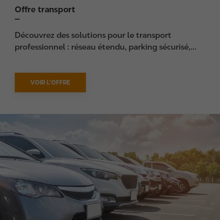
Offre transport
Découvrez des solutions pour le transport
professionnel : réseau étendu, parking sécurisé,...
VOIR L'OFFRE
I
m
a
g
e