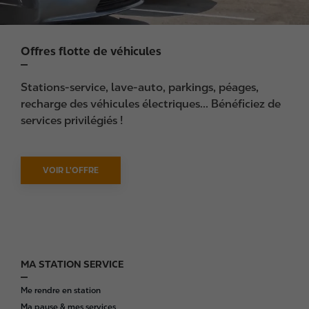
Offres flotte de véhicules
Stations-service, lave-auto, parkings, péages,
recharge des véhicules électriques... Bénéficiez de
services privilégiés !
VOIR L'OFFRE
MA STATION SERVICE
F
o
Me rendre en station
o
Ma pause & mes services