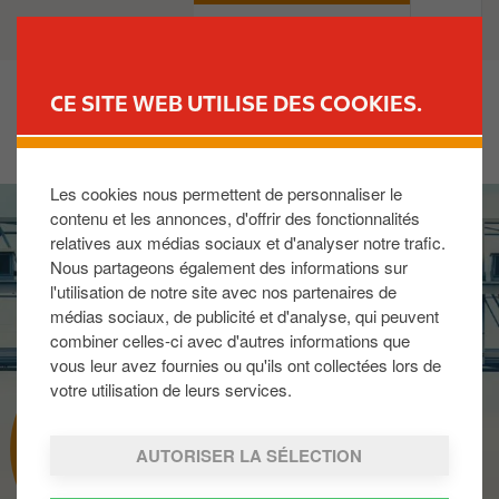
A
B
PARTICULIERS
PROFESSIONNELS
l
u
l
s
e
i
CE SITE WEB UTILISE DES COOKIES.
r
n
TROUVER UNE STATION
a
e
u
s
Les cookies nous permettent de personnaliser le
I
c
s
contenu et les annonces, d'offrir des fonctionnalités
m
o
relatives aux médias sociaux et d'analyser notre trafic.
a
n
Nous partageons également des informations sur
g
t
l'utilisation de notre site avec nos partenaires de
e
e
médias sociaux, de publicité et d'analyse, qui peuvent
n
combiner celles-ci avec d'autres informations que
u
vous leur avez fournies ou qu'ils ont collectées lors de
p
votre utilisation de leurs services.
r
PASSANGO
i
AUTORISER LA SÉLECTION
n
c