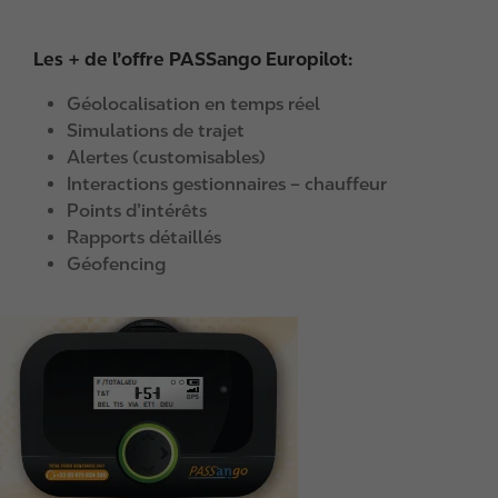
Les + de l’offre PASSango Europilot:
Géolocalisation en temps réel
Simulations de trajet
Alertes (customisables)
Interactions gestionnaires – chauffeur
Points d’intérêts
Rapports détaillés
Géofencing
I
m
a
g
e