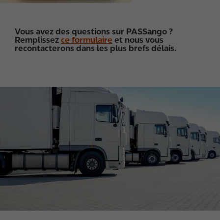
Vous avez des questions sur PASSango ?
Remplissez
ce formulaire
et nous vous
recontacterons dans les plus brefs délais.
I
m
a
g
e