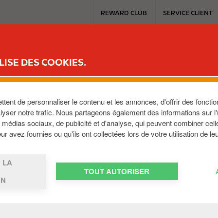
T
REWARD CLUB
SERVICE CLIENT
o
p
b
CARTE FLEET
MOBILITÉ ÉLECTRIQUE
PÉAGE
CARWASH
u
LISE DES COOKIES.
s
i
n
e
ent de personnaliser le contenu et les annonces, d'offrir des fonction
s
yser notre trafic. Nous partageons également des informations sur l'ut
médias sociaux, de publicité et d'analyse, qui peuvent combiner cell
s
r avez fournies ou qu'ils ont collectées lors de votre utilisation de le
m
e
WORK
n
 LA
u
TOUT AUTORISER
ON