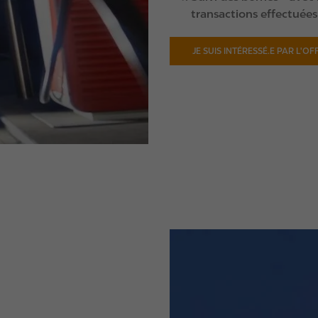
transactions effectuées
JE SUIS INTÉRESSÉ.E PAR L'
I
m
a
g
e