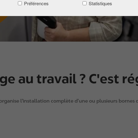
Préférences
Statistiques
e au travail ? C'est ré
e K organise l'installation complète d’une ou plusieurs bornes 