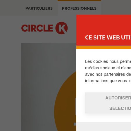
A
m
PARTICULIERS
PROFESSIONNELS
l
a
l
g
e
B
e
r
u
CE SITE WEB UTI
a
s
u
i
c
n
o
e
Les cookies nous permett
n
s
médias sociaux et d'anal
t
avec nos partenaires de 
s
informations que vous leu
e
n
EV@
u
AUTORISER
p
SÉLECTI
r
i
n
c