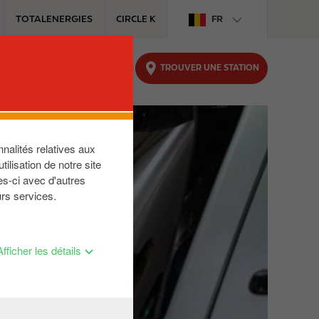
TOTALENERGIES
CIRCLE K
FR
TROUVER UNE STATION
OFFRE DIPLOMATIQUE
nalités relatives aux
ilisation de notre site
es-ci avec d'autres
urs services.
Afficher les détails