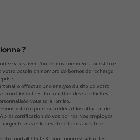
ionne ?
endez-vous avec l’un de nos commerciaux est fixé
le votre besoin en nombre de bornes de recharge
eprise.
artenaire effectue une analyse du site de votre
 seront installées. En fonction des spécificités
ersonnalisée vous sera remise.
-vous est fixé pour procéder à l’installation de
Après certification de vos bornes, vos employés
charger leurs véhicules électriques avec leur
notre portail Circle K, vous pourrez suivre les