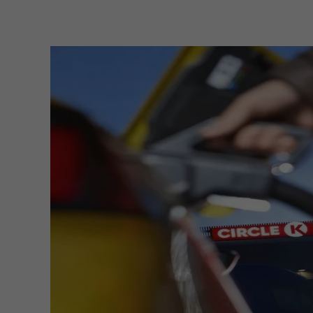
I
m
a
g
e