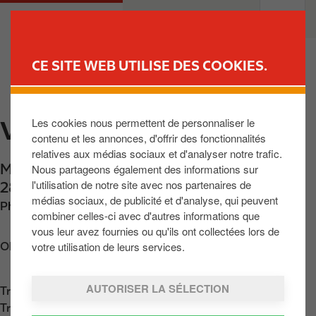
A
M
PARTICULIERS
PROFESSIONNELS
l
a
l
i
e
n
CE SITE WEB UTILISE DES COOKIES.
r
n
TROUVER UNE STATION
a
a
u
v
Les cookies nous permettent de personnaliser le
VDB WILLEBROEK
c
i
contenu et les annonces, d'offrir des fonctionnalités
o
g
relatives aux médias sociaux et d'analyser notre trafic.
n
a
Mechelsesteenweg 300
,
Willebroek
,
BE-
Nous partageons également des informations sur
t
t
l'utilisation de notre site avec nos partenaires de
2830
,
BE
e
i
médias sociaux, de publicité et d'analyse, qui peuvent
Phone:
+3222333744
n
o
combiner celles-ci avec d'autres informations que
u
n
vous leur avez fournies ou qu'ils ont collectées lors de
p
votre utilisation de leurs services.
Obtenir l'itinéraire
r
i
AUTORISER LA SÉLECTION
Trouvez nous sur
App Store
n
Trouvez nous sur
Google Play
c