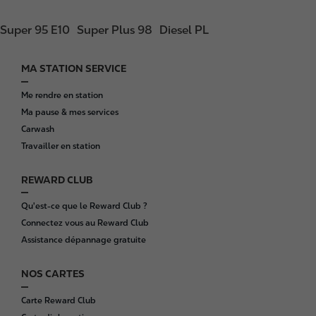
Super 95 E10
Super Plus 98
Diesel PL
MA STATION SERVICE
F
o
Me rendre en station
o
Ma pause & mes services
t
Carwash
e
Travailler en station
r
REWARD CLUB
Qu'est-ce que le Reward Club ?
Connectez vous au Reward Club
Assistance dépannage gratuite
NOS CARTES
Carte Reward Club