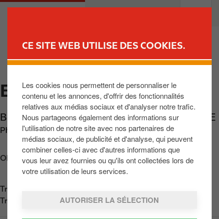
A
M
PARTICULIERS
PROFESSIONNELS
l
a
l
i
e
n
CE SITE WEB UTILISE DES COOKIES.
r
n
TROUVER UNE STATION
a
a
u
v
Les cookies nous permettent de personnaliser le
EXPRESS HEUSDEN
c
i
contenu et les annonces, d'offrir des fonctionnalités
o
g
relatives aux médias sociaux et d'analyser notre trafic.
n
a
Beringersteenweg 50
,
Heusden
,
BE-3550
,
BE
Nous partageons également des informations sur
t
t
l'utilisation de notre site avec nos partenaires de
Phone:
+3222333744
e
i
médias sociaux, de publicité et d'analyse, qui peuvent
n
o
combiner celles-ci avec d'autres informations que
u
n
Obtenir l'itinéraire
vous leur avez fournies ou qu'ils ont collectées lors de
p
votre utilisation de leurs services.
r
Trouvez nous sur
App Store
i
AUTORISER LA SÉLECTION
Trouvez nous sur
Google Play
n
c