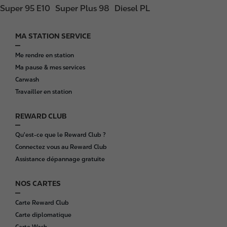
Super 95 E10
Super Plus 98
Diesel PL
MA STATION SERVICE
F
o
Me rendre en station
o
Ma pause & mes services
t
Carwash
e
Travailler en station
r
REWARD CLUB
Qu'est-ce que le Reward Club ?
Connectez vous au Reward Club
Assistance dépannage gratuite
NOS CARTES
Carte Reward Club
Carte diplomatique
Carte Wash