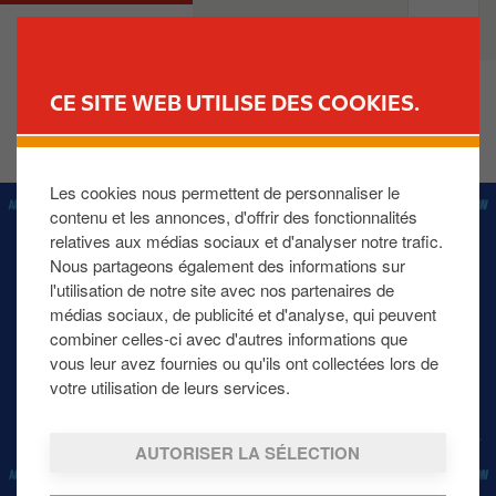
A
M
PARTICULIERS
PROFESSIONNELS
l
a
l
i
e
n
CE SITE WEB UTILISE DES COOKIES.
r
n
TROUVER UNE STATION
a
a
u
v
Les cookies nous permettent de personnaliser le
I
c
i
contenu et les annonces, d'offrir des fonctionnalités
m
o
g
relatives aux médias sociaux et d'analyser notre trafic.
a
n
a
Nous partageons également des informations sur
g
t
t
l'utilisation de notre site avec nos partenaires de
e
e
i
médias sociaux, de publicité et d'analyse, qui peuvent
n
o
combiner celles-ci avec d'autres informations que
u
n
vous leur avez fournies ou qu'ils ont collectées lors de
p
votre utilisation de leurs services.
r
i
AUTORISER LA SÉLECTION
n
c